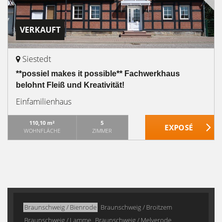
VERKAUFT
Siestedt
**possiel makes it possible** Fachwerkhaus
belohnt Fleiß und Kreativität!
Einfamilienhaus
110,10 m²
5
WOHNFLÄCHE
ZIMMER
Braunschweig / Bienrode
Braunschweig / Broitzem
Braunschweig / Lamme
Braunschweig / Melverode