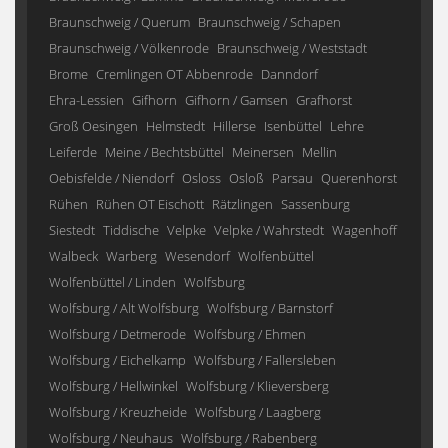
Braunschweig / Querum
Braunschweig / Schapen
Braunschweig / Völkenrode
Braunschweig / Weststadt
Brome
Cremlingen OT Abbenrode
Danndorf
Ehra-Lessien
Gifhorn
Gifhorn / Gamsen
Grafhorst
Groß Oesingen
Helmstedt
Hillerse
Isenbüttel
Lehre
Leiferde
Meine / Bechtsbüttel
Meinersen
Mellin
Oebisfelde / Niendorf
Osloss
Osloß
Parsau
Querenhorst
Rühen
Rühen OT Eischott
Rätzlingen
Sassenburg
Siestedt
Tiddische
Velpke
Velpke / Wahrstedt
Wagenhoff
Walbeck
Warberg
Wesendorf
Wolfenbüttel
Wolfenbüttel / Linden
Wolfsburg
Wolfsburg / Alt Wolfsburg
Wolfsburg / Barnstorf
Wolfsburg / Detmerode
Wolfsburg / Ehmen
Wolfsburg / Eichelkamp
Wolfsburg / Fallersleben
Wolfsburg / Hellwinkel
Wolfsburg / Klieversberg
Wolfsburg / Kreuzheide
Wolfsburg / Laagberg
Wolfsburg / Neuhaus
Wolfsburg / Rabenberg