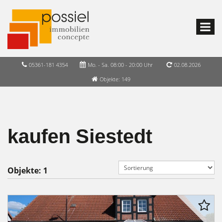
05361-181 4354
Mo. - Sa. 08:00 - 20:00 Uhr
02.08.2026
Objekte: 149
kaufen Siestedt
Objekte:
1