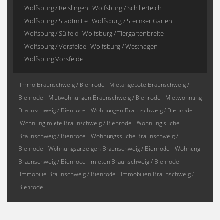
Wolfsburg / Reislingen
Wolfsburg / Schillerteich
Wolfsburg / Stadtmitte
Wolfsburg / Steimker Gärten
Wolfsburg / Sülfeld
Wolfsburg / Tiergartenbreite
Wolfsburg / Vorsfelde
Wolfsburg / Westhagen
Wolfsburg Vorsfelde
Immo Braunschweig / Bienrode
Mietangebote Braunschweig /
Bienrode
Mietwohnungen Braunschweig / Bienrode
Mietwohnung
Braunschweig / Bienrode
Wohnungen Braunschweig / Bienrode
Wohnung miete Braunschweig / Bienrode
Wohnung suche
Braunschweig / Bienrode
Wohnungssuche Braunschweig /
Bienrode
Wohnungsanzeigen Braunschweig / Bienrode
Wohnung
Braunschweig / Bienrode
mieten Braunschweig / Bienrode
Immobilie Braunschweig / Bienrode
Immobilien Braunschweig /
Bienrode