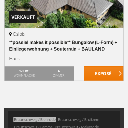
VERKAUFT
Osloß
**possiel makes it possible** Bungalow (L-Form) +
Einliegerwohnung + Souterrain + BAULAND
Haus
173 m²
6
WOHNFLÄCHE
ZIMMER
Braunschweig / Bienrode
Braunschweig / Broitzem
Braunschweig / Lamme
Braunschweig / Melverode