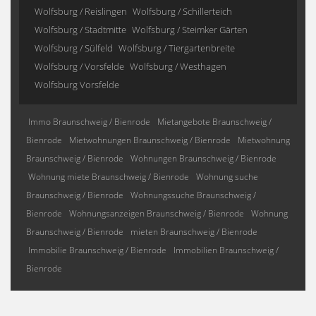
Wolfsburg / Reislingen
Wolfsburg / Schillerteich
Wolfsburg / Stadtmitte
Wolfsburg / Steimker Gärten
Wolfsburg / Sülfeld
Wolfsburg / Tiergartenbreite
Wolfsburg / Vorsfelde
Wolfsburg / Westhagen
Wolfsburg Vorsfelde
Immo Braunschweig / Bienrode
Mietangebote Braunschweig /
Bienrode
Mietwohnungen Braunschweig / Bienrode
Mietwohnung
Braunschweig / Bienrode
Wohnungen Braunschweig / Bienrode
Wohnung miete Braunschweig / Bienrode
Wohnung suche
Braunschweig / Bienrode
Wohnungssuche Braunschweig /
Bienrode
Wohnungsanzeigen Braunschweig / Bienrode
Wohnung
Braunschweig / Bienrode
mieten Braunschweig / Bienrode
Immobilie Braunschweig / Bienrode
Immobilien Braunschweig /
Bienrode