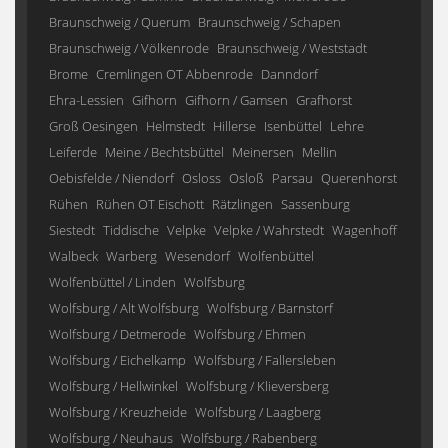
Braunschweig / Querum
Braunschweig / Schapen
Braunschweig / Völkenrode
Braunschweig / Weststadt
Brome
Cremlingen OT Abbenrode
Danndorf
Ehra-Lessien
Gifhorn
Gifhorn / Gamsen
Grafhorst
Groß Oesingen
Helmstedt
Hillerse
Isenbüttel
Lehre
Leiferde
Meine / Bechtsbüttel
Meinersen
Mellin
Oebisfelde / Niendorf
Osloss
Osloß
Parsau
Querenhorst
Rühen
Rühen OT Eischott
Rätzlingen
Sassenburg
Siestedt
Tiddische
Velpke
Velpke / Wahrstedt
Wagenhoff
Walbeck
Warberg
Wesendorf
Wolfenbüttel
Wolfenbüttel / Linden
Wolfsburg
Wolfsburg / Alt Wolfsburg
Wolfsburg / Barnstorf
Wolfsburg / Detmerode
Wolfsburg / Ehmen
Wolfsburg / Eichelkamp
Wolfsburg / Fallersleben
Wolfsburg / Hellwinkel
Wolfsburg / Klieversberg
Wolfsburg / Kreuzheide
Wolfsburg / Laagberg
Wolfsburg / Neuhaus
Wolfsburg / Rabenberg