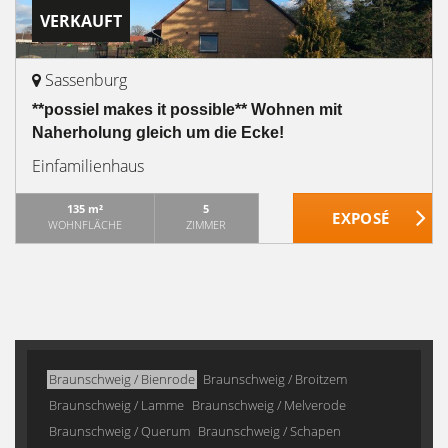
VERKAUFT
Sassenburg
**possiel makes it possible** Wohnen mit
Naherholung gleich um die Ecke!
Einfamilienhaus
135 m²
5
WOHNFLÄCHE
ZIMMER
Braunschweig / Bienrode
Braunschweig / Broitzem
Braunschweig / Lamme
Braunschweig / Melverode
Braunschweig / Querum
Braunschweig / Schapen