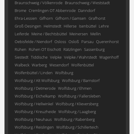
Braunschweig / Völkenrode
Braunschweig / Weststadt
Brome
Cremlingen OT Abbenrode
Danndorf
Ehra-Lessien
Gifhorn
Gifhorn / Gamsen
Grafhorst
Groß Oesingen
Helmstedt
Hillerse
Isenbüttel
Lehre
Leiferde
Meine / Bechtsbüttel
Meinersen
Mellin
Oebisfelde / Niendorf
Osloss
Osloß
Parsau
Querenhorst
Rühen
Rühen OT Eischott
Rätzlingen
Sassenburg
Siestedt
Tiddische
Velpke
Velpke / Wahrstedt
Wagenhoff
Walbeck
Warberg
Wesendorf
Wolfenbüttel
Wolfenbüttel / Linden
Wolfsburg
Wolfsburg / Alt Wolfsburg
Wolfsburg / Barnstorf
Wolfsburg / Detmerode
Wolfsburg / Ehmen
Wolfsburg / Eichelkamp
Wolfsburg / Fallersleben
Wolfsburg / Hellwinkel
Wolfsburg / Klieversberg
Wolfsburg / Kreuzheide
Wolfsburg / Laagberg
Wolfsburg / Neuhaus
Wolfsburg / Rabenberg
Wolfsburg / Reislingen
Wolfsburg / Schillerteich