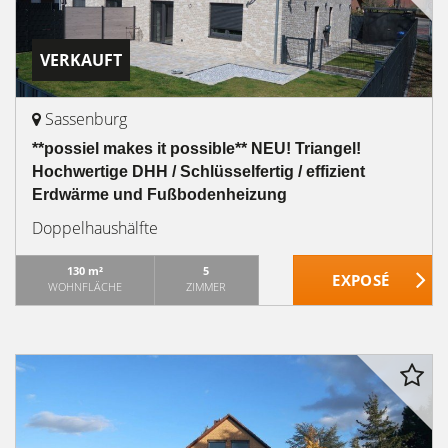
VERKAUFT
Sassenburg
**possiel makes it possible** NEU! Triangel!
Hochwertige DHH / Schlüsselfertig / effizient
Erdwärme und Fußbodenheizung
Doppelhaushälfte
130 m²
5
WOHNFLÄCHE
ZIMMER