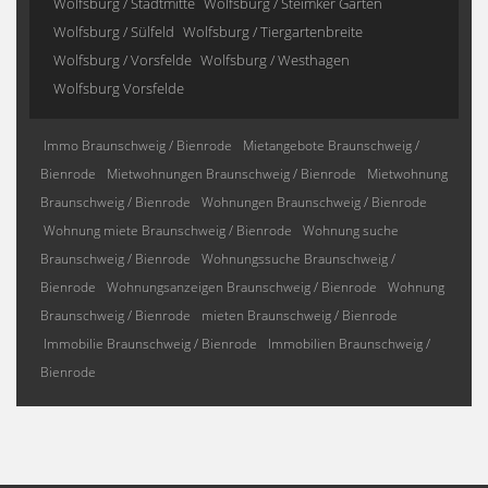
Wolfsburg / Stadtmitte
Wolfsburg / Steimker Gärten
Wolfsburg / Sülfeld
Wolfsburg / Tiergartenbreite
Wolfsburg / Vorsfelde
Wolfsburg / Westhagen
Wolfsburg Vorsfelde
Immo Braunschweig / Bienrode
Mietangebote Braunschweig /
Bienrode
Mietwohnungen Braunschweig / Bienrode
Mietwohnung
Braunschweig / Bienrode
Wohnungen Braunschweig / Bienrode
Wohnung miete Braunschweig / Bienrode
Wohnung suche
Braunschweig / Bienrode
Wohnungssuche Braunschweig /
Bienrode
Wohnungsanzeigen Braunschweig / Bienrode
Wohnung
Braunschweig / Bienrode
mieten Braunschweig / Bienrode
Immobilie Braunschweig / Bienrode
Immobilien Braunschweig /
Bienrode