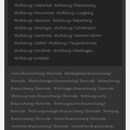
Wolfsburg / Hellwinkel
Wolfsburg / Klieversberg
Wolfsburg / Kreuzheide
Wolfsburg / Laagberg
Wolfsburg / Neuhaus
Wolfsburg / Rabenberg
Wolfsburg / Reislingen
Wolfsburg / Schillerteich
Wolfsburg / Stadtmitte
Wolfsburg / Steimker Gärten
Wolfsburg / Sülfeld
Wolfsburg / Tiergartenbreite
Wolfsburg / Vorsfelde
Wolfsburg / Westhagen
Wolfsburg Vorsfelde
Immo Braunschweig / Bienrode
Mietangebote Braunschweig /
Bienrode
Mietwohnungen Braunschweig / Bienrode
Mietwohnung
Braunschweig / Bienrode
Wohnungen Braunschweig / Bienrode
Wohnung miete Braunschweig / Bienrode
Wohnung suche
Braunschweig / Bienrode
Wohnungssuche Braunschweig /
Bienrode
Wohnungsanzeigen Braunschweig / Bienrode
Wohnung
Braunschweig / Bienrode
mieten Braunschweig / Bienrode
Immobilie Braunschweig / Bienrode
Immobilien Braunschweig /