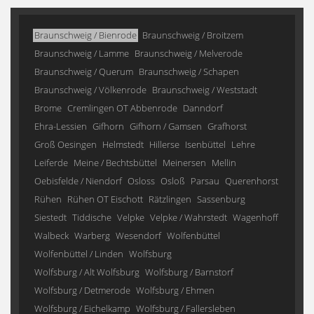
Braunschweig / Bienrode
Braunschweig / Broitzem
Braunschweig / Lamme
Braunschweig / Melverode
Braunschweig / Querum
Braunschweig / Schapen
Braunschweig / Völkenrode
Braunschweig / Weststadt
Brome
Cremlingen OT Abbenrode
Danndorf
Ehra-Lessien
Gifhorn
Gifhorn / Gamsen
Grafhorst
Groß Oesingen
Helmstedt
Hillerse
Isenbüttel
Lehre
Leiferde
Meine / Bechtsbüttel
Meinersen
Mellin
Oebisfelde / Niendorf
Osloss
Osloß
Parsau
Querenhorst
Rühen
Rühen OT Eischott
Rätzlingen
Sassenburg
Siestedt
Tiddische
Velpke
Velpke / Wahrstedt
Wagenhoff
Walbeck
Warberg
Wesendorf
Wolfenbüttel
Wolfenbüttel / Linden
Wolfsburg
Wolfsburg / Alt Wolfsburg
Wolfsburg / Barnstorf
Wolfsburg / Detmerode
Wolfsburg / Ehmen
Wolfsburg / Eichelkamp
Wolfsburg / Fallersleben