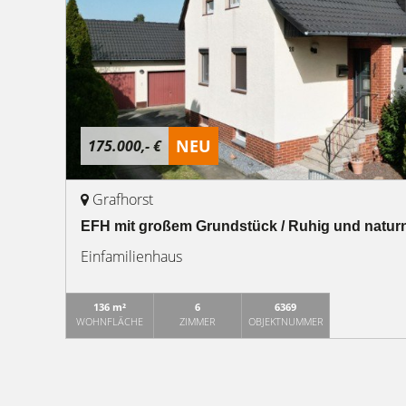
NEU
175.000,- €
Grafhorst
EFH mit großem Grundstück / Ruhig und natur
Einfamilienhaus
136 m²
6
6369
WOHNFLÄCHE
ZIMMER
OBJEKTNUMMER