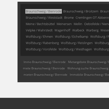
Braunschweig / Bienrode
Braunschweig / Broitzem
Braun
Braunschweig / Weststadt
Brome
Cremlingen OT Abbenr
Meine / Bechtsbüttel
Meinersen
Mellin
Oebisfelde / Nien
Velpke / Wahrstedt
Wagenhoff
Walbeck
Warberg
Wese
Wolfsburg / Ehmen
Wolfsburg / Eichelkamp
Wolfsburg / F
Wolfsburg / Rabenberg
Wolfsburg / Reislingen
Wolfsburg 
Wolfsburg / Vorsfelde
Wolfsburg / Westhagen
Wolfsburg
Immo Braunschweig / Bienrode
Mietangebote Braunschweig / 
miete Braunschweig / Bienrode
Wohnung suche Braunschweig 
mieten Braunschweig / Bienrode
Immobilie Braunschweig / Bi