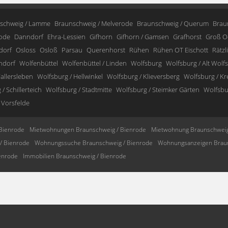
schweig / Lamme
Braunschweig / Melverode
Braunschweig / Querum
Brau
ode
Danndorf
Ehra-Lessien
Gifhorn
Gifhorn / Gamsen
Grafhorst
Groß O
dorf
Osloss
Osloß
Parsau
Querenhorst
Rühen
Rühen OT Eischott
Rätzl
ndorf
Wolfenbüttel
Wolfenbüttel / Linden
Wolfsburg
Wolfsburg / Alt Wolf
allersleben
Wolfsburg / Hellwinkel
Wolfsburg / Klieversberg
Wolfsburg / K
/ Schillerteich
Wolfsburg / Stadtmitte
Wolfsburg / Steimker Gärten
Wolfsbur
 Vorsfelde
Bienrode
Mietwohnungen Braunschweig / Bienrode
Mietwohnung Braunschweig
/ Bienrode
Wohnungssuche Braunschweig / Bienrode
Wohnungsanzeigen Braun
enrode
Immobilien Braunschweig / Bienrode