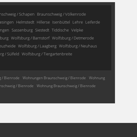
nschweig / Schapen
Braunschweig / Völkenrode
esingen
Helmstedt
Hillerse
Isenbüttel
Lehre
Leiferde
ingen
Sassenburg
Siestedt
Tiddische
Velpke
sburg
Wolfsburg / Barnstorf
Wolfsburg / Detmerode
reuzheide
Wolfsburg / Laagberg
Wolfsburg / Neuhaus
g / Sülfeld
Wolfsburg / Tiergartenbreite
 / Bienrode
Wohnungen Braunschweig / Bienrode
Wohnung
schweig / Bienrode
Wohnung Braunschweig / Bienrode