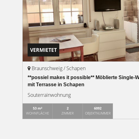
VERMIETET
Braunschweig / Schapen
**possiel makes it possible** Möblierte Single
mit Terrasse in Schapen
Souterrainwohnung
53 m²
2
6092
WOHNFLÄCHE
ZIMMER
OBJEKTNUMMER