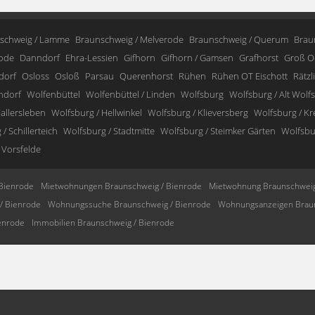
schweig / Lamme
Braunschweig / Melverode
Braunschweig / Querum
Brau
ode
Danndorf
Ehra-Lessien
Gifhorn
Gifhorn / Gamsen
Grafhorst
Groß O
dorf
Osloss
Osloß
Parsau
Querenhorst
Rühen
Rühen OT Eischott
Rätzl
ndorf
Wolfenbüttel
Wolfenbüttel / Linden
Wolfsburg
Wolfsburg / Alt Wolf
allersleben
Wolfsburg / Hellwinkel
Wolfsburg / Klieversberg
Wolfsburg / K
/ Schillerteich
Wolfsburg / Stadtmitte
Wolfsburg / Steimker Gärten
Wolfsbur
 Vorsfelde
Bienrode
Mietwohnungen Braunschweig / Bienrode
Mietwohnung Braunschweig
/ Bienrode
Wohnungssuche Braunschweig / Bienrode
Wohnungsanzeigen Braun
enrode
Immobilien Braunschweig / Bienrode