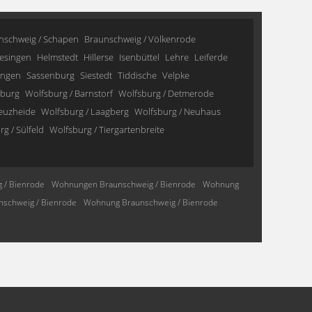
nschweig / Schapen
Braunschweig / Völkenrode
esingen
Helmstedt
Hillerse
Isenbüttel
Lehre
Leiferde
ingen
Sassenburg
Siestedt
Tiddische
Velpke
sburg
Wolfsburg / Barnstorf
Wolfsburg / Detmerode
reuzheide
Wolfsburg / Laagberg
Wolfsburg / Neuhaus
g / Sülfeld
Wolfsburg / Tiergartenbreite
 / Bienrode
Wohnungen Braunschweig / Bienrode
Wohnung
schweig / Bienrode
Wohnung Braunschweig / Bienrode