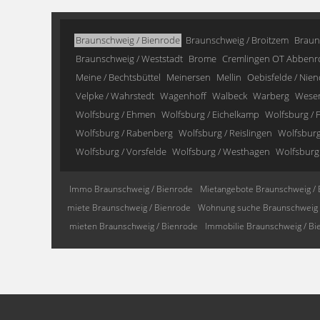
Braunschweig / Bienrode
Braunschweig / Broitzem
Braun
Braunschweig / Weststadt
Brome
Cremlingen OT Abbenr
Meine / Bechtsbüttel
Meinersen
Mellin
Oebisfelde / Nien
Velpke / Wahrstedt
Wagenhoff
Walbeck
Warberg
Wese
Wolfsburg / Ehmen
Wolfsburg / Eichelkamp
Wolfsburg / F
Wolfsburg / Rabenberg
Wolfsburg / Reislingen
Wolfsburg 
Wolfsburg / Vorsfelde
Wolfsburg / Westhagen
Wolfsburg
Immo Braunschweig / Bienrode
Mietangebote Braunschweig / 
miete Braunschweig / Bienrode
Wohnung suche Braunschweig 
mieten Braunschweig / Bienrode
Immobilie Braunschweig / Bi