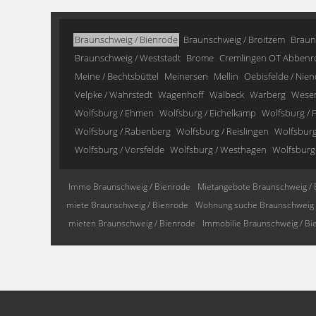
Braunschweig / Bienrode
Braunschweig / Broitzem
Braun
Braunschweig / Weststadt
Brome
Cremlingen OT Abbenr
Meine / Bechtsbüttel
Meinersen
Mellin
Oebisfelde / Nien
Velpke / Wahrstedt
Wagenhoff
Walbeck
Warberg
Wese
Wolfsburg / Ehmen
Wolfsburg / Eichelkamp
Wolfsburg / F
Wolfsburg / Rabenberg
Wolfsburg / Reislingen
Wolfsburg 
Wolfsburg / Vorsfelde
Wolfsburg / Westhagen
Wolfsburg
Immo Braunschweig / Bienrode
Mietangebote Braunschweig / 
miete Braunschweig / Bienrode
Wohnung suche Braunschweig 
mieten Braunschweig / Bienrode
Immobilie Braunschweig / Bi