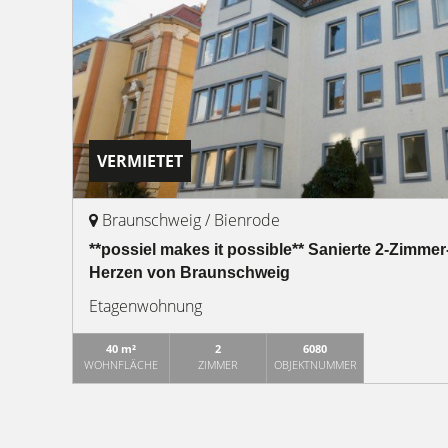
VERMIETET
Braunschweig / Bienrode
**possiel makes it possible** Sanierte 2-Zimm
Herzen von Braunschweig
Etagenwohnung
40 m²
2
6080
WOHNFLÄCHE
ZIMMER
OBJEKTNUMMER