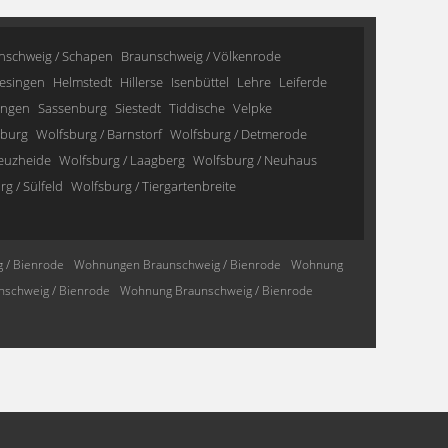
nschweig / Schapen
Braunschweig / Völkenrode
esingen
Helmstedt
Hillerse
Isenbüttel
Lehre
Leiferde
ingen
Sassenburg
Siestedt
Tiddische
Velpke
sburg
Wolfsburg / Barnstorf
Wolfsburg / Detmerode
reuzheide
Wolfsburg / Laagberg
Wolfsburg / Neuhaus
g / Sülfeld
Wolfsburg / Tiergartenbreite
 / Bienrode
Wohnungen Braunschweig / Bienrode
Wohnung
schweig / Bienrode
Wohnung Braunschweig / Bienrode