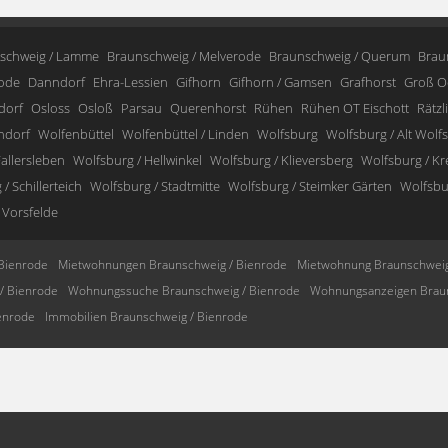
schweig / Lamme
Braunschweig / Melverode
Braunschweig / Querum
Brau
ode
Danndorf
Ehra-Lessien
Gifhorn
Gifhorn / Gamsen
Grafhorst
Groß O
dorf
Osloss
Osloß
Parsau
Querenhorst
Rühen
Rühen OT Eischott
Rätzl
ndorf
Wolfenbüttel
Wolfenbüttel / Linden
Wolfsburg
Wolfsburg / Alt Wolf
allersleben
Wolfsburg / Hellwinkel
Wolfsburg / Klieversberg
Wolfsburg / K
/ Schillerteich
Wolfsburg / Stadtmitte
Wolfsburg / Steimker Gärten
Wolfsbur
 Vorsfelde
Bienrode
Mietwohnungen Braunschweig / Bienrode
Mietwohnung Braunschweig
/ Bienrode
Wohnungssuche Braunschweig / Bienrode
Wohnungsanzeigen Braun
enrode
Immobilien Braunschweig / Bienrode