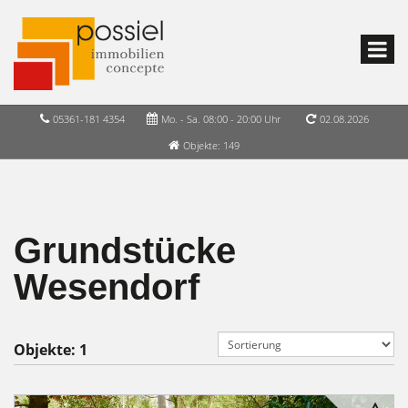
05361-181 4354
Mo. - Sa. 08:00 - 20:00 Uhr
02.08.2026
Objekte: 149
Grundstücke
Wesendorf
Objekte:
1