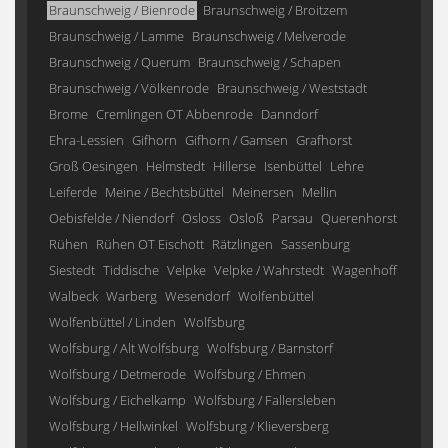
Braunschweig / Bienrode
Braunschweig / Broitzem
Braunschweig / Lamme
Braunschweig / Melverode
Braunschweig / Querum
Braunschweig / Schapen
Braunschweig / Völkenrode
Braunschweig / Weststadt
Brome
Cremlingen OT Abbenrode
Danndorf
Ehra-Lessien
Gifhorn
Gifhorn / Gamsen
Grafhorst
Groß Oesingen
Helmstedt
Hillerse
Isenbüttel
Lehre
Leiferde
Meine / Bechtsbüttel
Meinersen
Mellin
Oebisfelde / Niendorf
Osloss
Osloß
Parsau
Querenhorst
Rühen
Rühen OT Eischott
Rätzlingen
Sassenburg
Siestedt
Tiddische
Velpke
Velpke / Wahrstedt
Wagenhoff
Walbeck
Warberg
Wesendorf
Wolfenbüttel
Wolfenbüttel / Linden
Wolfsburg
Wolfsburg / Alt Wolfsburg
Wolfsburg / Barnstorf
Wolfsburg / Detmerode
Wolfsburg / Ehmen
Wolfsburg / Eichelkamp
Wolfsburg / Fallersleben
Wolfsburg / Hellwinkel
Wolfsburg / Klieversberg