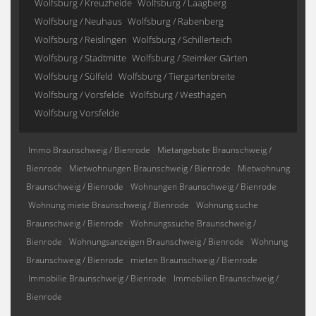
Wolfsburg / Kreuzheide
Wolfsburg / Laagberg
Wolfsburg / Neuhaus
Wolfsburg / Rabenberg
Wolfsburg / Reislingen
Wolfsburg / Schillerteich
Wolfsburg / Stadtmitte
Wolfsburg / Steimker Gärten
Wolfsburg / Sülfeld
Wolfsburg / Tiergartenbreite
Wolfsburg / Vorsfelde
Wolfsburg / Westhagen
Wolfsburg Vorsfelde
Immo Braunschweig / Bienrode
Mietangebote Braunschweig /
Bienrode
Mietwohnungen Braunschweig / Bienrode
Mietwohnung
Braunschweig / Bienrode
Wohnungen Braunschweig / Bienrode
Wohnung miete Braunschweig / Bienrode
Wohnung suche
Braunschweig / Bienrode
Wohnungssuche Braunschweig /
Bienrode
Wohnungsanzeigen Braunschweig / Bienrode
Wohnung
Braunschweig / Bienrode
mieten Braunschweig / Bienrode
Immobilie Braunschweig / Bienrode
Immobilien Braunschweig /
Bienrode