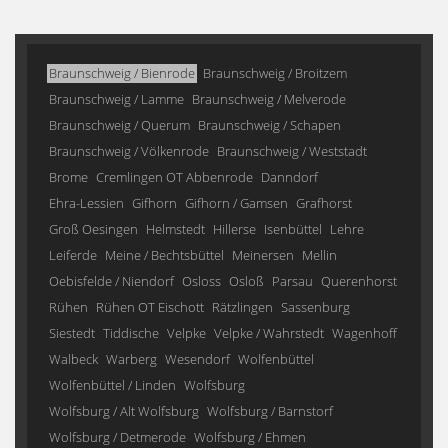
Braunschweig / Bienrode
Braunschweig / Broitzem
Braunschweig / Lamme
Braunschweig / Melverode
Braunschweig / Querum
Braunschweig / Schapen
Braunschweig / Völkenrode
Braunschweig / Weststadt
Brome
Cremlingen OT Abbenrode
Danndorf
Ehra-Lessien
Gifhorn
Gifhorn / Gamsen
Grafhorst
Groß Oesingen
Helmstedt
Hillerse
Isenbüttel
Lehre
Leiferde
Meine / Bechtsbüttel
Meinersen
Mellin
Oebisfelde / Niendorf
Osloss
Osloß
Parsau
Querenhorst
Rühen
Rühen OT Eischott
Rätzlingen
Sassenburg
Siestedt
Tiddische
Velpke
Velpke / Wahrstedt
Wagenhoff
Walbeck
Warberg
Wesendorf
Wolfenbüttel
Wolfenbüttel / Linden
Wolfsburg
Wolfsburg / Alt Wolfsburg
Wolfsburg / Barnstorf
Wolfsburg / Detmerode
Wolfsburg / Ehmen