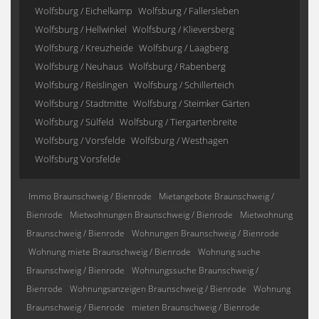
Wolfsburg / Eichelkamp
Wolfsburg / Fallersleben
Wolfsburg / Hellwinkel
Wolfsburg / Klieversberg
Wolfsburg / Kreuzheide
Wolfsburg / Laagberg
Wolfsburg / Neuhaus
Wolfsburg / Rabenberg
Wolfsburg / Reislingen
Wolfsburg / Schillerteich
Wolfsburg / Stadtmitte
Wolfsburg / Steimker Gärten
Wolfsburg / Sülfeld
Wolfsburg / Tiergartenbreite
Wolfsburg / Vorsfelde
Wolfsburg / Westhagen
Wolfsburg Vorsfelde
Immo Braunschweig / Bienrode
Mietangebote Braunschweig /
Bienrode
Mietwohnungen Braunschweig / Bienrode
Mietwohnung
Braunschweig / Bienrode
Wohnungen Braunschweig / Bienrode
Wohnung miete Braunschweig / Bienrode
Wohnung suche
Braunschweig / Bienrode
Wohnungssuche Braunschweig /
Bienrode
Wohnungsanzeigen Braunschweig / Bienrode
Wohnung
Braunschweig / Bienrode
mieten Braunschweig / Bienrode