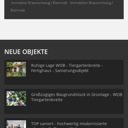
Immobilie Braunschweig / Bienrode
Immobilien Braunschweig /
Bienrode
NEUE OBJEKTE
Ruhige Lage WOB - Tiergartenbreite -
Fertighaus - Sanierungsobjekt
Großzügiges Baugrundstück in Grünlage - WOB
Tiergartenbreite
TOP saniert - hochwertig modernisierte