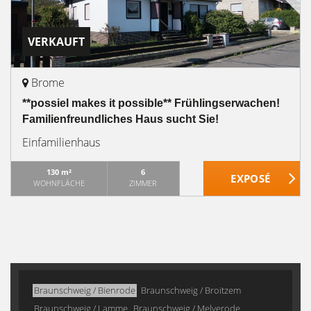
VERKAUFT
Brome
**possiel makes it possible** Frühlingserwachen!
Familienfreundliches Haus sucht Sie!
Einfamilienhaus
130 m²
6
WOHNFLÄCHE
ZIMMER
Braunschweig / Bienrode
Braunschweig / Broitzem
Braunschweig / Lamme
Braunschweig / Melverode