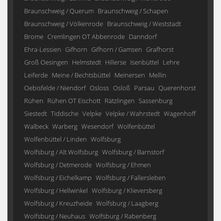
Braunschweig / Querum
Braunschweig / Schapen
Braunschweig / Völkenrode
Braunschweig / Weststadt
Brome
Cremlingen OT Abbenrode
Danndorf
Ehra-Lessien
Gifhorn
Gifhorn / Gamsen
Grafhorst
Groß Oesingen
Helmstedt
Hillerse
Isenbüttel
Lehre
Leiferde
Meine / Bechtsbüttel
Meinersen
Mellin
Oebisfelde / Niendorf
Osloss
Osloß
Parsau
Querenhorst
Rühen
Rühen OT Eischott
Rätzlingen
Sassenburg
Siestedt
Tiddische
Velpke
Velpke / Wahrstedt
Wagenhoff
Walbeck
Warberg
Wesendorf
Wolfenbüttel
Wolfenbüttel / Linden
Wolfsburg
Wolfsburg / Alt Wolfsburg
Wolfsburg / Barnstorf
Wolfsburg / Detmerode
Wolfsburg / Ehmen
Wolfsburg / Eichelkamp
Wolfsburg / Fallersleben
Wolfsburg / Hellwinkel
Wolfsburg / Klieversberg
Wolfsburg / Kreuzheide
Wolfsburg / Laagberg
Wolfsburg / Neuhaus
Wolfsburg / Rabenberg