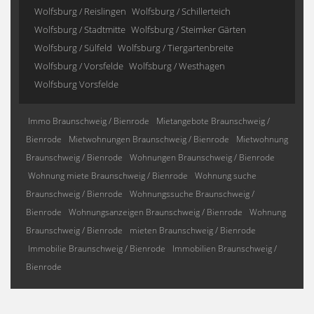
Wolfsburg / Reislingen
Wolfsburg / Schillerteich
Wolfsburg / Stadtmitte
Wolfsburg / Steimker Gärten
Wolfsburg / Sülfeld
Wolfsburg / Tiergartenbreite
Wolfsburg / Vorsfelde
Wolfsburg / Westhagen
Wolfsburg Vorsfelde
Immo Braunschweig / Bienrode
Mietangebote Braunschweig /
Bienrode
Mietwohnungen Braunschweig / Bienrode
Mietwohnung
Braunschweig / Bienrode
Wohnungen Braunschweig / Bienrode
Wohnung miete Braunschweig / Bienrode
Wohnung suche
Braunschweig / Bienrode
Wohnungssuche Braunschweig /
Bienrode
Wohnungsanzeigen Braunschweig / Bienrode
Wohnung
Braunschweig / Bienrode
mieten Braunschweig / Bienrode
Immobilie Braunschweig / Bienrode
Immobilien Braunschweig /
Bienrode