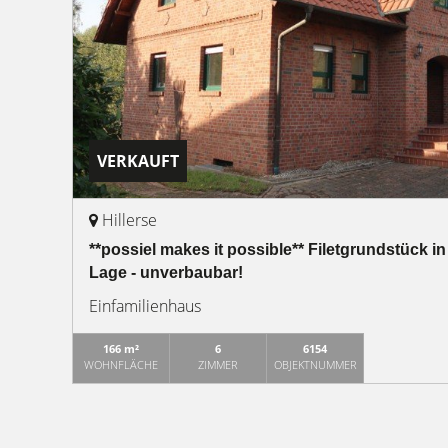
VERKAUFT
Hillerse
**possiel makes it possible** Filetgrundstück in
Lage - unverbaubar!
Einfamilienhaus
166 m²
6
6154
WOHNFLÄCHE
ZIMMER
OBJEKTNUMMER