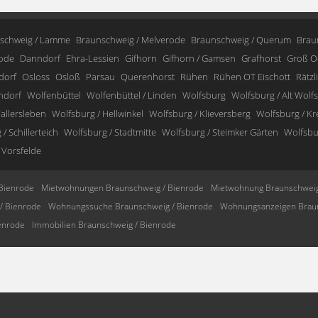
schweig / Lamme
Braunschweig / Melverode
Braunschweig / Querum
Brau
ode
Danndorf
Ehra-Lessien
Gifhorn
Gifhorn / Gamsen
Grafhorst
Groß O
dorf
Osloss
Osloß
Parsau
Querenhorst
Rühen
Rühen OT Eischott
Rätzl
ndorf
Wolfenbüttel
Wolfenbüttel / Linden
Wolfsburg
Wolfsburg / Alt Wolf
allersleben
Wolfsburg / Hellwinkel
Wolfsburg / Klieversberg
Wolfsburg / K
/ Schillerteich
Wolfsburg / Stadtmitte
Wolfsburg / Steimker Gärten
Wolfsbur
 Vorsfelde
Bienrode
Mietwohnungen Braunschweig / Bienrode
Mietwohnung Braunschweig
/ Bienrode
Wohnungssuche Braunschweig / Bienrode
Wohnungsanzeigen Braun
enrode
Immobilien Braunschweig / Bienrode