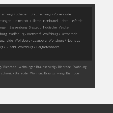
nschweig / Schapen
Braunschweig / Völkenrode
esingen
Helmstedt
Hillerse
Isenbüttel
Lehre
Leiferde
ingen
Sassenburg
Siestedt
Tiddische
Velpke
sburg
Wolfsburg / Barnstorf
Wolfsburg / Detmerode
reuzheide
Wolfsburg / Laagberg
Wolfsburg / Neuhaus
g / Sülfeld
Wolfsburg / Tiergartenbreite
 / Bienrode
Wohnungen Braunschweig / Bienrode
Wohnung
schweig / Bienrode
Wohnung Braunschweig / Bienrode