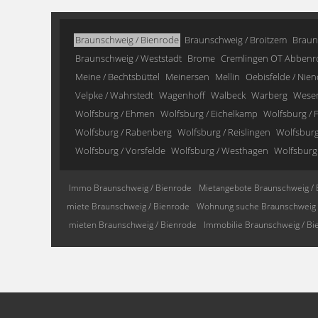
Braunschweig / Bienrode
Braunschweig / Broitzem
Braun
Braunschweig / Weststadt
Brome
Cremlingen OT Abbenr
Meine / Bechtsbüttel
Meinersen
Mellin
Oebisfelde / Nien
Velpke / Wahrstedt
Wagenhoff
Walbeck
Warberg
Wese
Wolfsburg / Ehmen
Wolfsburg / Eichelkamp
Wolfsburg / F
Wolfsburg / Rabenberg
Wolfsburg / Reislingen
Wolfsburg 
Wolfsburg / Vorsfelde
Wolfsburg / Westhagen
Wolfsburg
Immo Braunschweig / Bienrode
Mietangebote Braunschweig / 
miete Braunschweig / Bienrode
Wohnung suche Braunschweig 
mieten Braunschweig / Bienrode
Immobilie Braunschweig / Bi