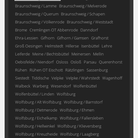
Braunschweig / Lamme
Braunschweig / Melverode
Braunschweig / Querum
Braunschweig / Schapen
Braunschweig / Völkenrode
Braunschweig / Weststadt
Brome
Cremlingen OT Abbenrode
Danndorf
Ehra-Lessien
Gifhorn
Gifhorn / Gamsen
Grafhorst
Groß Oesingen
Helmstedt
Hillerse
Isenbüttel
Lehre
Leiferde
Meine / Bechtsbüttel
Meinersen
Mellin
Oebisfelde / Niendorf
Osloss
Osloß
Parsau
Querenhorst
Rühen
Rühen OT Eischott
Rätzlingen
Sassenburg
Siestedt
Tiddische
Velpke
Velpke / Wahrstedt
Wagenhoff
Walbeck
Warberg
Wesendorf
Wolfenbüttel
Wolfenbüttel / Linden
Wolfsburg
Wolfsburg / Alt Wolfsburg
Wolfsburg / Barnstorf
Wolfsburg / Detmerode
Wolfsburg / Ehmen
Wolfsburg / Eichelkamp
Wolfsburg / Fallersleben
Wolfsburg / Hellwinkel
Wolfsburg / Klieversberg
Wolfsburg / Kreuzheide
Wolfsburg / Laagberg