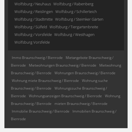
Wolfsburg / Neuhaus
Wolfsburg / Rabenberg
Wolfsburg / Reislingen
Wolfsburg / Schillerteich
Wolfsburg / Stadtmitte
Wolfsburg / Steimker Gärten
Wolfsburg / Sülfeld
Wolfsburg / Tiergartenbreite
Wolfsburg / Vorsfelde
Wolfsburg / Westhagen
Wolfsburg Vorsfelde
Immo Braunschweig / Bienrode
Mietangebote Braunschweig /
Bienrode
Mietwohnungen Braunschweig / Bienrode
Mietwohnung
Braunschweig / Bienrode
Wohnungen Braunschweig / Bienrode
Wohnung miete Braunschweig / Bienrode
Wohnung suche
Braunschweig / Bienrode
Wohnungssuche Braunschweig /
Bienrode
Wohnungsanzeigen Braunschweig / Bienrode
Wohnung
Braunschweig / Bienrode
mieten Braunschweig / Bienrode
Immobilie Braunschweig / Bienrode
Immobilien Braunschweig /
Bienrode