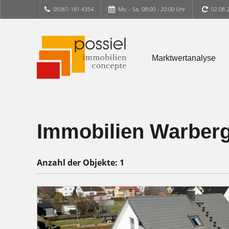
05361-181 4354
Mo. - Sa. 08:00 - 20:00 Uhr
02.08.
Marktwertanalyse
Immobilien Warber
Anzahl der
Objekte:
1