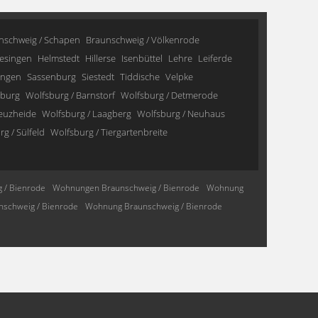
nschweig / Schapen
Braunschweig / Völkenrode
esingen
Helmstedt
Hillerse
Isenbüttel
Lehre
Leiferde
ingen
Sassenburg
Siestedt
Tiddische
Velpke
sburg
Wolfsburg / Barnstorf
Wolfsburg / Detmerode
reuzheide
Wolfsburg / Laagberg
Wolfsburg / Neuhaus
g / Sülfeld
Wolfsburg / Tiergartenbreite
 / Bienrode
Wohnungen Braunschweig / Bienrode
Wohnung
schweig / Bienrode
Wohnung Braunschweig / Bienrode