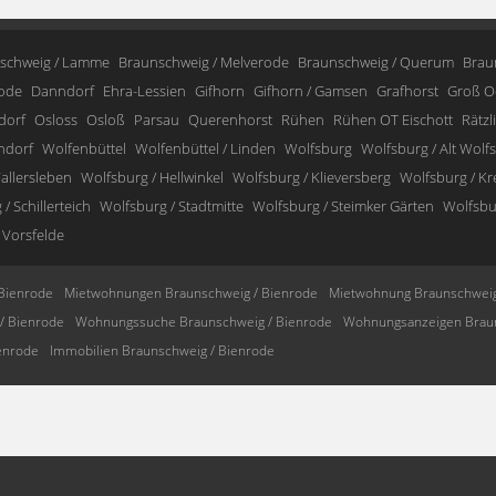
schweig / Lamme
Braunschweig / Melverode
Braunschweig / Querum
Brau
ode
Danndorf
Ehra-Lessien
Gifhorn
Gifhorn / Gamsen
Grafhorst
Groß O
dorf
Osloss
Osloß
Parsau
Querenhorst
Rühen
Rühen OT Eischott
Rätzl
ndorf
Wolfenbüttel
Wolfenbüttel / Linden
Wolfsburg
Wolfsburg / Alt Wolf
allersleben
Wolfsburg / Hellwinkel
Wolfsburg / Klieversberg
Wolfsburg / K
/ Schillerteich
Wolfsburg / Stadtmitte
Wolfsburg / Steimker Gärten
Wolfsbur
 Vorsfelde
Bienrode
Mietwohnungen Braunschweig / Bienrode
Mietwohnung Braunschweig
/ Bienrode
Wohnungssuche Braunschweig / Bienrode
Wohnungsanzeigen Braun
enrode
Immobilien Braunschweig / Bienrode