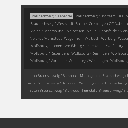
Braunschweig / Bienrode
Braunschweig / Broitzem
Braun
Braunschweig / Weststadt
Brome
Cremlingen OT Abbenr
Meine / Bechtsbüttel
Meinersen
Mellin
Oebisfelde / Nien
Velpke / Wahrstedt
Wagenhoff
Walbeck
Warberg
Wese
Wolfsburg / Ehmen
Wolfsburg / Eichelkamp
Wolfsburg / F
Wolfsburg / Rabenberg
Wolfsburg / Reislingen
Wolfsburg 
Wolfsburg / Vorsfelde
Wolfsburg / Westhagen
Wolfsburg
Immo Braunschweig / Bienrode
Mietangebote Braunschweig / 
miete Braunschweig / Bienrode
Wohnung suche Braunschweig 
mieten Braunschweig / Bienrode
Immobilie Braunschweig / Bi