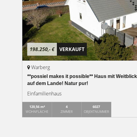
198.250,- €
VERKAUFT
Warberg
**possiel makes it possible** Haus mit Weitblic
auf dem Lande! Natur pur!
Einfamilienhaus
120,56 m²
4
6027
WOHNFLÄCHE
ZIMMER
OBJEKTNUMMER