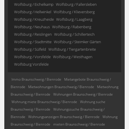
Wolfsburg / Eichelkamp
Wolfsburg / Fallersleben
Wolfsburg / Hellwinkel
Wolfsburg / Klieversberg
Wolfsburg / Kreuzheide
Wolfsburg / Laagberg
Wolfsburg / Neuhaus
Wolfsburg / Rabenberg
Wolfsburg / Reislingen
Wolfsburg / Schillerteich
Wolfsburg / Stadtmitte
Wolfsburg / Steimker Gärten
Wolfsburg / Sülfeld
Wolfsburg / Tiergartenbreite
Wolfsburg / Vorsfelde
Wolfsburg / Westhagen
Wolfsburg Vorsfelde
Immo Braunschweig / Bienrode
Mietangebote Braunschweig /
Bienrode
Mietwohnungen Braunschweig / Bienrode
Mietwohnung
Braunschweig / Bienrode
Wohnungen Braunschweig / Bienrode
Wohnung miete Braunschweig / Bienrode
Wohnung suche
Braunschweig / Bienrode
Wohnungssuche Braunschweig /
Bienrode
Wohnungsanzeigen Braunschweig / Bienrode
Wohnung
Braunschweig / Bienrode
mieten Braunschweig / Bienrode