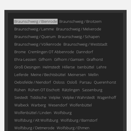
Braunschweig / Bienrode
Braunschweig / Broitzem
Braunschweig / Lamme
Braunschweig / Melverode
Braunschweig / Querum
Braunschweig / Schapen
Braunschweig / Völkenrode
Braunschweig / Weststadt
Brome
Cremlingen OT Abbenrode
Danndorf
Ehra-Lessien
Gifhorn
Gifhorn / Gamsen
Grafhorst
Groß Oesingen
Helmstedt
Hillerse
Isenbüttel
Lehre
Leiferde
Meine / Bechtsbüttel
Meinersen
Mellin
Oebisfelde / Niendorf
Osloss
Osloß
Parsau
Querenhorst
Rühen
Rühen OT Eischott
Rätzlingen
Sassenburg
Siestedt
Tiddische
Velpke
Velpke / Wahrstedt
Wagenhoff
Walbeck
Warberg
Wesendorf
Wolfenbüttel
Wolfenbüttel / Linden
Wolfsburg
Wolfsburg / Alt Wolfsburg
Wolfsburg / Barnstorf
Wolfsburg / Detmerode
Wolfsburg / Ehmen