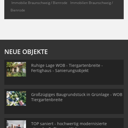
Immobilie Braunschweig / Bienrode
Immobilien Braunschweig /
Bienrode
NEUE OBJEKTE
Ruhige Lage WOB - Tiergartenbreite -
Fertighaus - Sanierungsobjekt
Großzügiges Baugrundstück in Grünlage - WOB
Tiergartenbreite
TOP saniert - hochwertig modernisierte