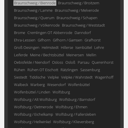
Braunschweig / Bienrode
Braunschweig / Broitzem
Braunschweig / Lamme
Braunschweig / Melverode
Braunschweig / Querum
Braunschweig / Schapen
Braunschweig / Völkenrode
Braunschweig / Weststadt
Brome
Cremlingen OT Abbenrode
Danndorf
Ehra-Lessien
Gifhorn
Gifhorn / Gamsen
Grafhorst
Groß Oesingen
Helmstedt
Hillerse
Isenbüttel
Lehre
Leiferde
Meine / Bechtsbüttel
Meinersen
Mellin
Oebisfelde / Niendorf
Osloss
Osloß
Parsau
Querenhorst
Rühen
Rühen OT Eischott
Rätzlingen
Sassenburg
Siestedt
Tiddische
Velpke
Velpke / Wahrstedt
Wagenhoff
Walbeck
Warberg
Wesendorf
Wolfenbüttel
Wolfenbüttel / Linden
Wolfsburg
Wolfsburg / Alt Wolfsburg
Wolfsburg / Barnstorf
Wolfsburg / Detmerode
Wolfsburg / Ehmen
Wolfsburg / Eichelkamp
Wolfsburg / Fallersleben
Wolfsburg / Hellwinkel
Wolfsburg / Klieversberg