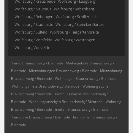
Wolfsburg / Kreuzheide
Wolfsburg / Laagberg
Wolfsburg / Neuhaus
Wolfsburg / Rabenberg
Wolfsburg / Reislingen
Wolfsburg / Schillerteich
Wolfsburg / Stadtmitte
Wolfsburg / Steimker Gärten
Wolfsburg / Sülfeld
Wolfsburg / Tiergartenbreite
Wolfsburg / Vorsfelde
Wolfsburg / Westhagen
Wolfsburg Vorsfelde
Immo Braunschweig / Bienrode
Mietangebote Braunschweig /
Bienrode
Mietwohnungen Braunschweig / Bienrode
Mietwohnung
Braunschweig / Bienrode
Wohnungen Braunschweig / Bienrode
Wohnung miete Braunschweig / Bienrode
Wohnung suche
Braunschweig / Bienrode
Wohnungssuche Braunschweig /
Bienrode
Wohnungsanzeigen Braunschweig / Bienrode
Wohnung
Braunschweig / Bienrode
mieten Braunschweig / Bienrode
Immobilie Braunschweig / Bienrode
Immobilien Braunschweig /
Bienrode