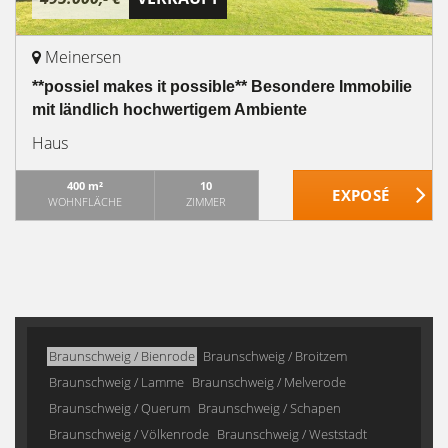
Meinersen
**possiel makes it possible** Besondere Immobilie
mit ländlich hochwertigem Ambiente
Haus
400 m²
10
WOHNFLÄCHE
ZIMMER
Braunschweig / Bienrode
Braunschweig / Broitzem
Braunschweig / Lamme
Braunschweig / Melverode
Braunschweig / Querum
Braunschweig / Schapen
Braunschweig / Völkenrode
Braunschweig / Weststadt