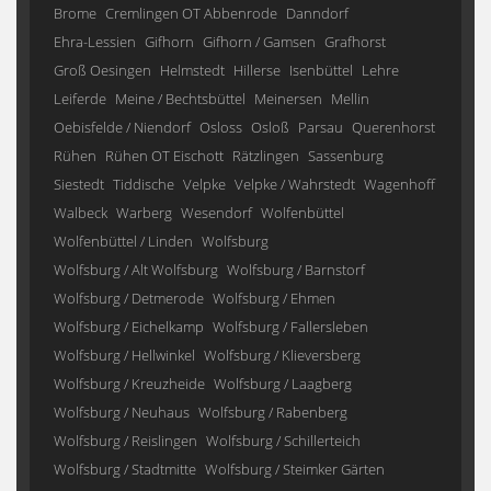
Brome
Cremlingen OT Abbenrode
Danndorf
Ehra-Lessien
Gifhorn
Gifhorn / Gamsen
Grafhorst
Groß Oesingen
Helmstedt
Hillerse
Isenbüttel
Lehre
Leiferde
Meine / Bechtsbüttel
Meinersen
Mellin
Oebisfelde / Niendorf
Osloss
Osloß
Parsau
Querenhorst
Rühen
Rühen OT Eischott
Rätzlingen
Sassenburg
Siestedt
Tiddische
Velpke
Velpke / Wahrstedt
Wagenhoff
Walbeck
Warberg
Wesendorf
Wolfenbüttel
Wolfenbüttel / Linden
Wolfsburg
Wolfsburg / Alt Wolfsburg
Wolfsburg / Barnstorf
Wolfsburg / Detmerode
Wolfsburg / Ehmen
Wolfsburg / Eichelkamp
Wolfsburg / Fallersleben
Wolfsburg / Hellwinkel
Wolfsburg / Klieversberg
Wolfsburg / Kreuzheide
Wolfsburg / Laagberg
Wolfsburg / Neuhaus
Wolfsburg / Rabenberg
Wolfsburg / Reislingen
Wolfsburg / Schillerteich
Wolfsburg / Stadtmitte
Wolfsburg / Steimker Gärten