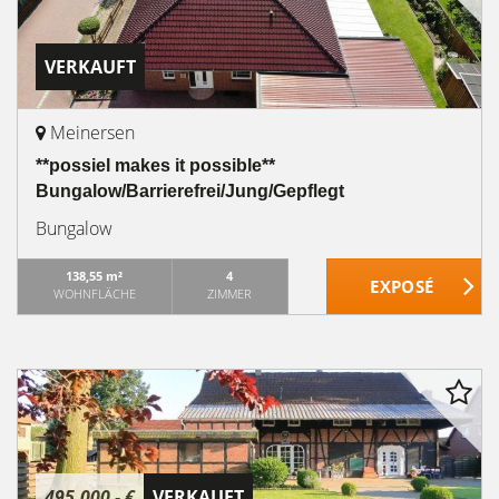
VERKAUFT
Meinersen
**possiel makes it possible**
Bungalow/Barrierefrei/Jung/Gepflegt
Bungalow
138,55 m²
4
WOHNFLÄCHE
ZIMMER
495.000,- €
VERKAUFT