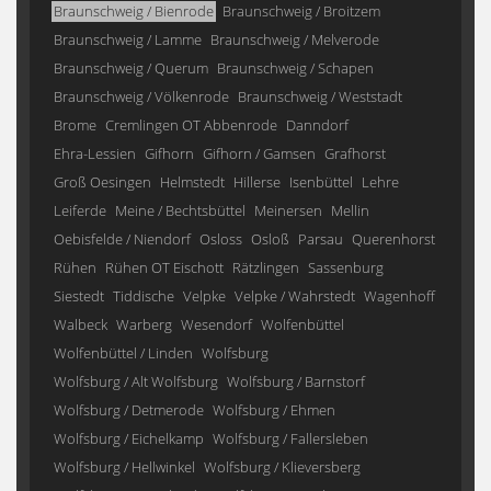
Braunschweig / Bienrode
Braunschweig / Broitzem
Braunschweig / Lamme
Braunschweig / Melverode
Braunschweig / Querum
Braunschweig / Schapen
Braunschweig / Völkenrode
Braunschweig / Weststadt
Brome
Cremlingen OT Abbenrode
Danndorf
Ehra-Lessien
Gifhorn
Gifhorn / Gamsen
Grafhorst
Groß Oesingen
Helmstedt
Hillerse
Isenbüttel
Lehre
Leiferde
Meine / Bechtsbüttel
Meinersen
Mellin
Oebisfelde / Niendorf
Osloss
Osloß
Parsau
Querenhorst
Rühen
Rühen OT Eischott
Rätzlingen
Sassenburg
Siestedt
Tiddische
Velpke
Velpke / Wahrstedt
Wagenhoff
Walbeck
Warberg
Wesendorf
Wolfenbüttel
Wolfenbüttel / Linden
Wolfsburg
Wolfsburg / Alt Wolfsburg
Wolfsburg / Barnstorf
Wolfsburg / Detmerode
Wolfsburg / Ehmen
Wolfsburg / Eichelkamp
Wolfsburg / Fallersleben
Wolfsburg / Hellwinkel
Wolfsburg / Klieversberg