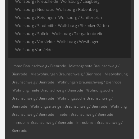
Wolfsburg / Kreuzheide
Wolfsburg / Laagberg
Wolfsburg / Neuhaus
Wolfsburg / Rabenberg
Wolfsburg / Reislingen
Wolfsburg / Schillerteich
Wolfsburg / Stadtmitte
Wolfsburg / Steimker Gärten
Wolfsburg / Sülfeld
Wolfsburg / Tiergartenbreite
Wolfsburg / Vorsfelde
Wolfsburg / Westhagen
Wolfsburg Vorsfelde
Immo Braunschweig / Bienrode
Mietangebote Braunschweig /
Bienrode
Mietwohnungen Braunschweig / Bienrode
Mietwohnung
Braunschweig / Bienrode
Wohnungen Braunschweig / Bienrode
Wohnung miete Braunschweig / Bienrode
Wohnung suche
Braunschweig / Bienrode
Wohnungssuche Braunschweig /
Bienrode
Wohnungsanzeigen Braunschweig / Bienrode
Wohnung
Braunschweig / Bienrode
mieten Braunschweig / Bienrode
Immobilie Braunschweig / Bienrode
Immobilien Braunschweig /
Bienrode