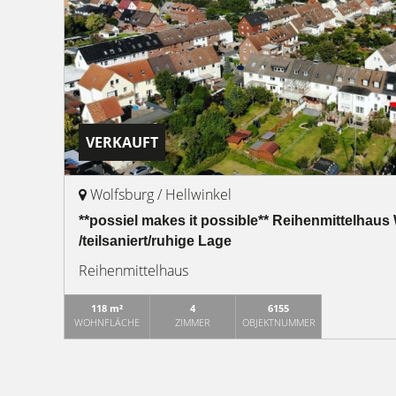
VERKAUFT
Wolfsburg / Hellwinkel
**possiel makes it possible** Reihenmittelhaus
/teilsaniert/ruhige Lage
Reihenmittelhaus
118 m²
4
6155
WOHNFLÄCHE
ZIMMER
OBJEKTNUMMER