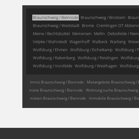
Braunschweig / Bienrode
Braunschweig / Broitzem
Braun
Braunschweig / Weststadt
Brome
Cremlingen OT Abbenr
Meine / Bechtsbüttel
Meinersen
Mellin
Oebisfelde / Nien
Velpke / Wahrstedt
Wagenhoff
Walbeck
Warberg
Wese
Wolfsburg / Ehmen
Wolfsburg / Eichelkamp
Wolfsburg / F
Wolfsburg / Rabenberg
Wolfsburg / Reislingen
Wolfsburg 
Wolfsburg / Vorsfelde
Wolfsburg / Westhagen
Wolfsburg
Immo Braunschweig / Bienrode
Mietangebote Braunschweig / 
miete Braunschweig / Bienrode
Wohnung suche Braunschweig 
mieten Braunschweig / Bienrode
Immobilie Braunschweig / Bi