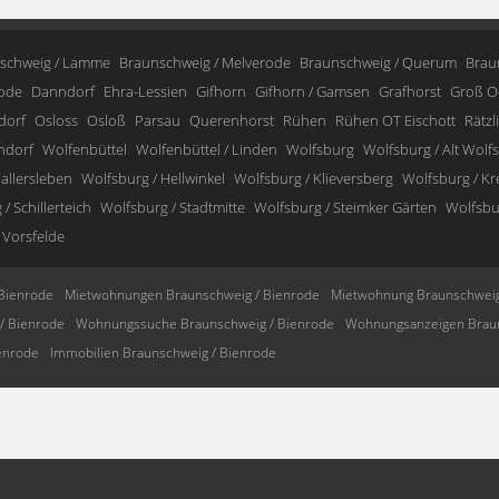
schweig / Lamme
Braunschweig / Melverode
Braunschweig / Querum
Brau
ode
Danndorf
Ehra-Lessien
Gifhorn
Gifhorn / Gamsen
Grafhorst
Groß O
dorf
Osloss
Osloß
Parsau
Querenhorst
Rühen
Rühen OT Eischott
Rätzl
ndorf
Wolfenbüttel
Wolfenbüttel / Linden
Wolfsburg
Wolfsburg / Alt Wolf
allersleben
Wolfsburg / Hellwinkel
Wolfsburg / Klieversberg
Wolfsburg / K
/ Schillerteich
Wolfsburg / Stadtmitte
Wolfsburg / Steimker Gärten
Wolfsbur
 Vorsfelde
Bienrode
Mietwohnungen Braunschweig / Bienrode
Mietwohnung Braunschweig
/ Bienrode
Wohnungssuche Braunschweig / Bienrode
Wohnungsanzeigen Braun
enrode
Immobilien Braunschweig / Bienrode