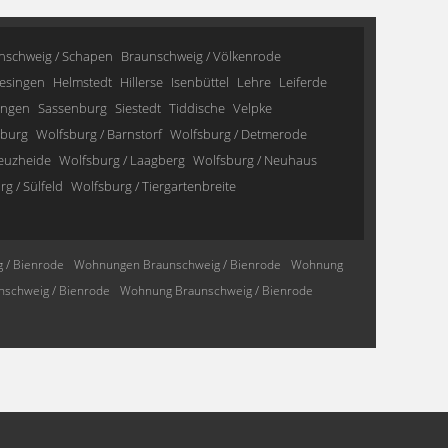
nschweig / Schapen
Braunschweig / Völkenrode
esingen
Helmstedt
Hillerse
Isenbüttel
Lehre
Leiferde
ingen
Sassenburg
Siestedt
Tiddische
Velpke
sburg
Wolfsburg / Barnstorf
Wolfsburg / Detmerode
reuzheide
Wolfsburg / Laagberg
Wolfsburg / Neuhaus
g / Sülfeld
Wolfsburg / Tiergartenbreite
 / Bienrode
Wohnungen Braunschweig / Bienrode
Wohnung
schweig / Bienrode
Wohnung Braunschweig / Bienrode