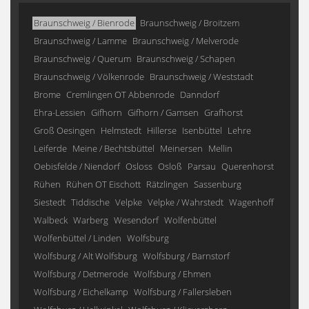
Braunschweig / Bienrode
Braunschweig / Broitzem
Braunschweig / Lamme
Braunschweig / Melverode
Braunschweig / Querum
Braunschweig / Schapen
Braunschweig / Völkenrode
Braunschweig / Weststadt
Brome
Cremlingen OT Abbenrode
Danndorf
Ehra-Lessien
Gifhorn
Gifhorn / Gamsen
Grafhorst
Groß Oesingen
Helmstedt
Hillerse
Isenbüttel
Lehre
Leiferde
Meine / Bechtsbüttel
Meinersen
Mellin
Oebisfelde / Niendorf
Osloss
Osloß
Parsau
Querenhorst
Rühen
Rühen OT Eischott
Rätzlingen
Sassenburg
Siestedt
Tiddische
Velpke
Velpke / Wahrstedt
Wagenhoff
Walbeck
Warberg
Wesendorf
Wolfenbüttel
Wolfenbüttel / Linden
Wolfsburg
Wolfsburg / Alt Wolfsburg
Wolfsburg / Barnstorf
Wolfsburg / Detmerode
Wolfsburg / Ehmen
Wolfsburg / Eichelkamp
Wolfsburg / Fallersleben