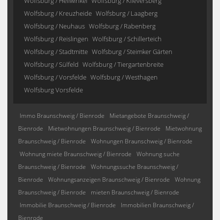
Wolfsburg / Hellwinkel
Wolfsburg / Klieversberg
Wolfsburg / Kreuzheide
Wolfsburg / Laagberg
Wolfsburg / Neuhaus
Wolfsburg / Rabenberg
Wolfsburg / Reislingen
Wolfsburg / Schillerteich
Wolfsburg / Stadtmitte
Wolfsburg / Steimker Gärten
Wolfsburg / Sülfeld
Wolfsburg / Tiergartenbreite
Wolfsburg / Vorsfelde
Wolfsburg / Westhagen
Wolfsburg Vorsfelde
Immo Braunschweig / Bienrode
Mietangebote Braunschweig /
Bienrode
Mietwohnungen Braunschweig / Bienrode
Mietwohnung
Braunschweig / Bienrode
Wohnungen Braunschweig / Bienrode
Wohnung miete Braunschweig / Bienrode
Wohnung suche
Braunschweig / Bienrode
Wohnungssuche Braunschweig /
Bienrode
Wohnungsanzeigen Braunschweig / Bienrode
Wohnung
Braunschweig / Bienrode
mieten Braunschweig / Bienrode
Immobilie Braunschweig / Bienrode
Immobilien Braunschweig /
Bienrode