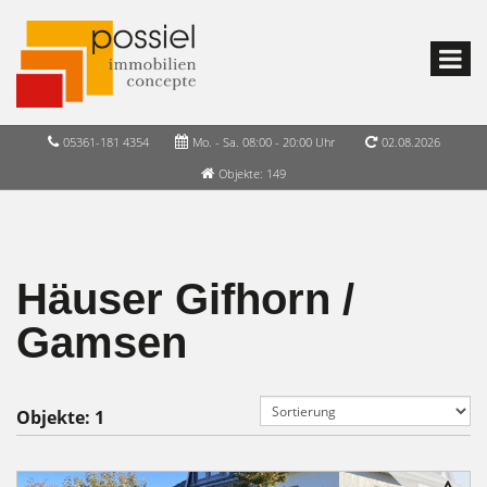
05361-181 4354
Mo. - Sa. 08:00 - 20:00 Uhr
02.08.2026
Objekte: 149
Häuser Gifhorn /
Gamsen
Objekte:
1