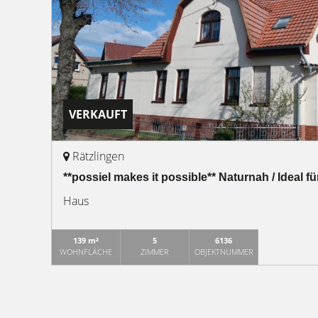
VERKAUFT
Rätzlingen
**possiel makes it possible** Naturnah / Ideal f
Haus
139 m²
5
6136
WOHNFLÄCHE
ZIMMER
OBJEKTNUMMER