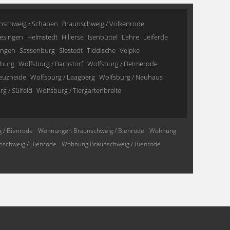
nschweig / Schapen
Braunschweig / Völkenrode
esingen
Helmstedt
Hillerse
Isenbüttel
Lehre
Leiferde
ingen
Sassenburg
Siestedt
Tiddische
Velpke
sburg
Wolfsburg / Barnstorf
Wolfsburg / Detmerode
reuzheide
Wolfsburg / Laagberg
Wolfsburg / Neuhaus
g / Sülfeld
Wolfsburg / Tiergartenbreite
 / Bienrode
Wohnungen Braunschweig / Bienrode
Wohnung
schweig / Bienrode
Wohnung Braunschweig / Bienrode