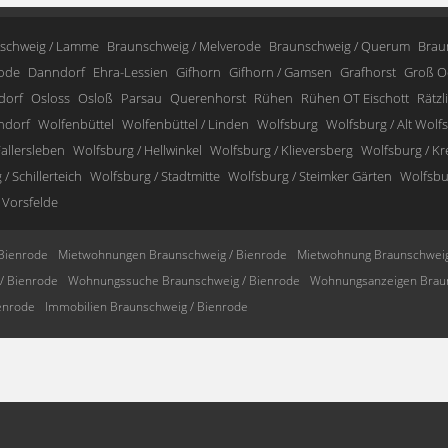
schweig / Lamme
Braunschweig / Melverode
Braunschweig / Querum
Brau
ode
Danndorf
Ehra-Lessien
Gifhorn
Gifhorn / Gamsen
Grafhorst
Groß O
dorf
Osloss
Osloß
Parsau
Querenhorst
Rühen
Rühen OT Eischott
Rätzl
ndorf
Wolfenbüttel
Wolfenbüttel / Linden
Wolfsburg
Wolfsburg / Alt Wolf
allersleben
Wolfsburg / Hellwinkel
Wolfsburg / Klieversberg
Wolfsburg / K
/ Schillerteich
Wolfsburg / Stadtmitte
Wolfsburg / Steimker Gärten
Wolfsbur
 Vorsfelde
Bienrode
Mietwohnungen Braunschweig / Bienrode
Mietwohnung Braunschweig
/ Bienrode
Wohnungssuche Braunschweig / Bienrode
Wohnungsanzeigen Braun
enrode
Immobilien Braunschweig / Bienrode