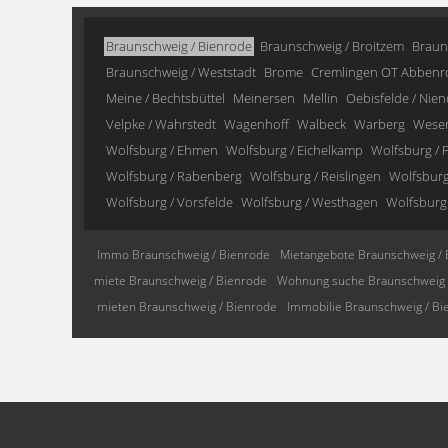
Braunschweig / Bienrode
Braunschweig / Broitzem
Braun
Braunschweig / Weststadt
Brome
Cremlingen OT Abbenr
Meine / Bechtsbüttel
Meinersen
Mellin
Oebisfelde / Nien
Velpke / Wahrstedt
Wagenhoff
Walbeck
Warberg
Wese
Wolfsburg / Ehmen
Wolfsburg / Eichelkamp
Wolfsburg / F
Wolfsburg / Rabenberg
Wolfsburg / Reislingen
Wolfsburg 
Wolfsburg / Vorsfelde
Wolfsburg / Westhagen
Wolfsburg
Immo Braunschweig / Bienrode
Mietangebote Braunschweig / 
miete Braunschweig / Bienrode
Wohnung suche Braunschweig 
mieten Braunschweig / Bienrode
Immobilie Braunschweig / Bi