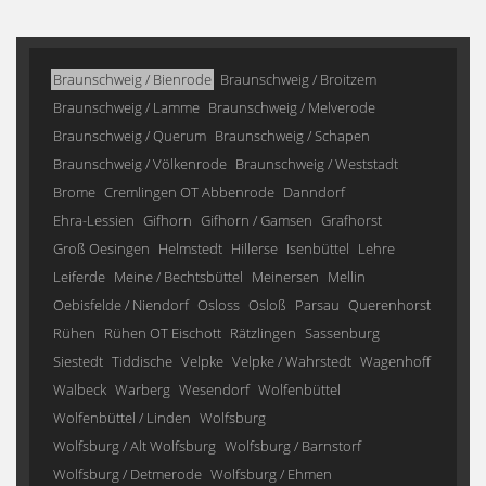
Braunschweig / Bienrode
Braunschweig / Broitzem
Braunschweig / Lamme
Braunschweig / Melverode
Braunschweig / Querum
Braunschweig / Schapen
Braunschweig / Völkenrode
Braunschweig / Weststadt
Brome
Cremlingen OT Abbenrode
Danndorf
Ehra-Lessien
Gifhorn
Gifhorn / Gamsen
Grafhorst
Groß Oesingen
Helmstedt
Hillerse
Isenbüttel
Lehre
Leiferde
Meine / Bechtsbüttel
Meinersen
Mellin
Oebisfelde / Niendorf
Osloss
Osloß
Parsau
Querenhorst
Rühen
Rühen OT Eischott
Rätzlingen
Sassenburg
Siestedt
Tiddische
Velpke
Velpke / Wahrstedt
Wagenhoff
Walbeck
Warberg
Wesendorf
Wolfenbüttel
Wolfenbüttel / Linden
Wolfsburg
Wolfsburg / Alt Wolfsburg
Wolfsburg / Barnstorf
Wolfsburg / Detmerode
Wolfsburg / Ehmen