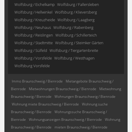
Wolfsburg / Eichelkamp
Wolfsburg / Fallersleben
Wolfsburg / Hellwinkel
Wolfsburg / Klieversberg
Wolfsburg / Kreuzheide
Wolfsburg / Laagberg
Wolfsburg / Neuhaus
Wolfsburg / Rabenberg
Wolfsburg / Reislingen
Wolfsburg / Schillerteich
Wolfsburg / Stadtmitte
Wolfsburg / Steimker Gärten
Wolfsburg / Sülfeld
Wolfsburg / Tiergartenbreite
Wolfsburg / Vorsfelde
Wolfsburg / Westhagen
Wolfsburg Vorsfelde
Immo Braunschweig / Bienrode
Mietangebote Braunschweig /
Bienrode
Mietwohnungen Braunschweig / Bienrode
Mietwohnung
Braunschweig / Bienrode
Wohnungen Braunschweig / Bienrode
Wohnung miete Braunschweig / Bienrode
Wohnung suche
Braunschweig / Bienrode
Wohnungssuche Braunschweig /
Bienrode
Wohnungsanzeigen Braunschweig / Bienrode
Wohnung
Braunschweig / Bienrode
mieten Braunschweig / Bienrode