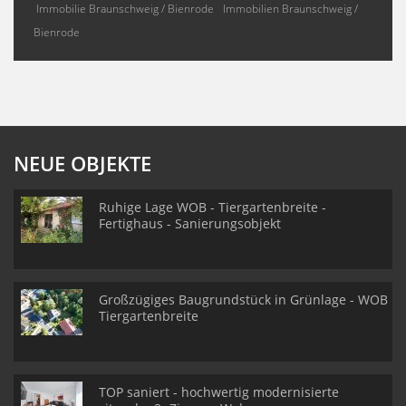
Immobilie Braunschweig / Bienrode
Immobilien Braunschweig /
Bienrode
NEUE OBJEKTE
Ruhige Lage WOB - Tiergartenbreite -
Fertighaus - Sanierungsobjekt
Großzügiges Baugrundstück in Grünlage - WOB
Tiergartenbreite
TOP saniert - hochwertig modernisierte