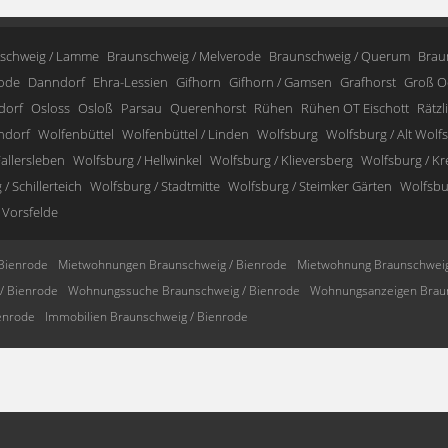
schweig / Lamme
Braunschweig / Melverode
Braunschweig / Querum
Brau
ode
Danndorf
Ehra-Lessien
Gifhorn
Gifhorn / Gamsen
Grafhorst
Groß O
dorf
Osloss
Osloß
Parsau
Querenhorst
Rühen
Rühen OT Eischott
Rätzl
ndorf
Wolfenbüttel
Wolfenbüttel / Linden
Wolfsburg
Wolfsburg / Alt Wolf
allersleben
Wolfsburg / Hellwinkel
Wolfsburg / Klieversberg
Wolfsburg / K
/ Schillerteich
Wolfsburg / Stadtmitte
Wolfsburg / Steimker Gärten
Wolfsbur
 Vorsfelde
Bienrode
Mietwohnungen Braunschweig / Bienrode
Mietwohnung Braunschweig
/ Bienrode
Wohnungssuche Braunschweig / Bienrode
Wohnungsanzeigen Braun
enrode
Immobilien Braunschweig / Bienrode