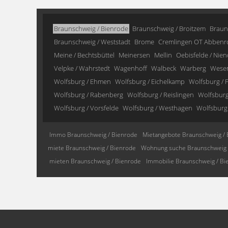
Braunschweig / Bienrode
Braunschweig / Broitzem
Braun
Braunschweig / Weststadt
Brome
Cremlingen OT Abbenr
Meine / Bechtsbüttel
Meinersen
Mellin
Oebisfelde / Nien
Velpke / Wahrstedt
Wagenhoff
Walbeck
Warberg
Wese
Wolfsburg / Ehmen
Wolfsburg / Eichelkamp
Wolfsburg / F
Wolfsburg / Rabenberg
Wolfsburg / Reislingen
Wolfsburg 
Wolfsburg / Vorsfelde
Wolfsburg / Westhagen
Wolfsburg
Immo Braunschweig / Bienrode
Mietangebote Braunschweig / 
miete Braunschweig / Bienrode
Wohnung suche Braunschweig 
mieten Braunschweig / Bienrode
Immobilie Braunschweig / Bi