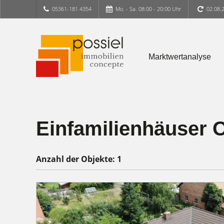
05361-181 4354
Mo. - Sa. 08:00 - 20:00 Uhr
02.08.
Marktwertanalyse
Einfamilienhäuser 
Anzahl der
Objekte:
1