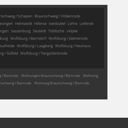
nschweig / Schapen
Braunschweig / Völkenrode
esingen
Helmstedt
Hillerse
Isenbüttel
Lehre
Leiferde
ingen
Sassenburg
Siestedt
Tiddische
Velpke
sburg
Wolfsburg / Barnstorf
Wolfsburg / Detmerode
reuzheide
Wolfsburg / Laagberg
Wolfsburg / Neuhaus
g / Sülfeld
Wolfsburg / Tiergartenbreite
 / Bienrode
Wohnungen Braunschweig / Bienrode
Wohnung
schweig / Bienrode
Wohnung Braunschweig / Bienrode