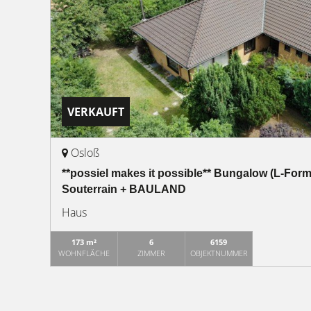
VERKAUFT
Osloß
**possiel makes it possible** Bungalow (L-For
Souterrain + BAULAND
Haus
173 m²
6
6159
WOHNFLÄCHE
ZIMMER
OBJEKTNUMMER