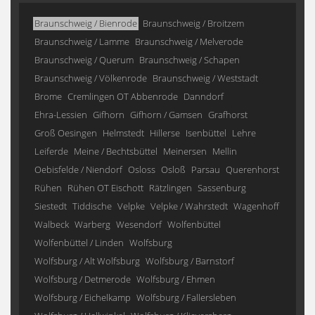
Braunschweig / Bienrode
Braunschweig / Broitzem
Braunschweig / Lamme
Braunschweig / Melverode
Braunschweig / Querum
Braunschweig / Schapen
Braunschweig / Völkenrode
Braunschweig / Weststadt
Brome
Cremlingen OT Abbenrode
Danndorf
Ehra-Lessien
Gifhorn
Gifhorn / Gamsen
Grafhorst
Groß Oesingen
Helmstedt
Hillerse
Isenbüttel
Lehre
Leiferde
Meine / Bechtsbüttel
Meinersen
Mellin
Oebisfelde / Niendorf
Osloss
Osloß
Parsau
Querenhorst
Rühen
Rühen OT Eischott
Rätzlingen
Sassenburg
Siestedt
Tiddische
Velpke
Velpke / Wahrstedt
Wagenhoff
Walbeck
Warberg
Wesendorf
Wolfenbüttel
Wolfenbüttel / Linden
Wolfsburg
Wolfsburg / Alt Wolfsburg
Wolfsburg / Barnstorf
Wolfsburg / Detmerode
Wolfsburg / Ehmen
Wolfsburg / Eichelkamp
Wolfsburg / Fallersleben