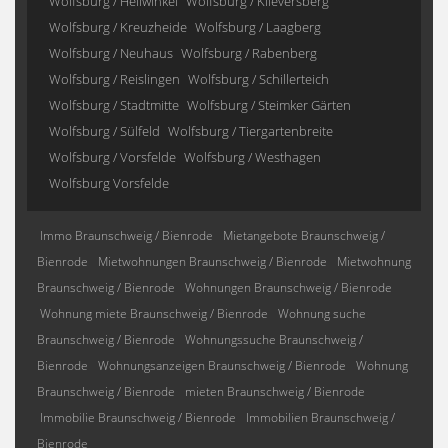
Wolfsburg / Hellwinkel
Wolfsburg / Klieversberg
Wolfsburg / Kreuzheide
Wolfsburg / Laagberg
Wolfsburg / Neuhaus
Wolfsburg / Rabenberg
Wolfsburg / Reislingen
Wolfsburg / Schillerteich
Wolfsburg / Stadtmitte
Wolfsburg / Steimker Gärten
Wolfsburg / Sülfeld
Wolfsburg / Tiergartenbreite
Wolfsburg / Vorsfelde
Wolfsburg / Westhagen
Wolfsburg Vorsfelde
Immo Braunschweig / Bienrode
Mietangebote Braunschweig /
Bienrode
Mietwohnungen Braunschweig / Bienrode
Mietwohnung
Braunschweig / Bienrode
Wohnungen Braunschweig / Bienrode
Wohnung miete Braunschweig / Bienrode
Wohnung suche
Braunschweig / Bienrode
Wohnungssuche Braunschweig /
Bienrode
Wohnungsanzeigen Braunschweig / Bienrode
Wohnung
Braunschweig / Bienrode
mieten Braunschweig / Bienrode
Immobilie Braunschweig / Bienrode
Immobilien Braunschweig /
Bienrode