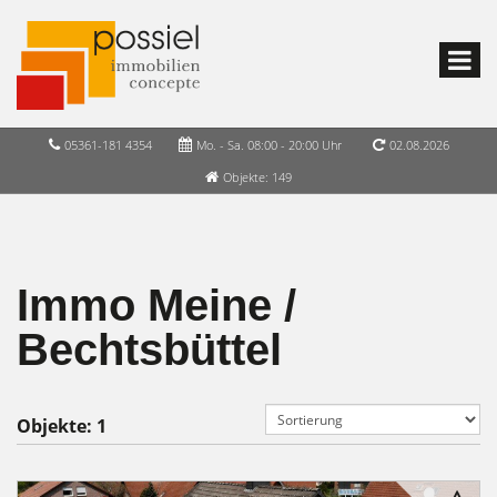
05361-181 4354
Mo. - Sa. 08:00 - 20:00 Uhr
02.08.2026
Objekte: 149
Immo Meine /
Bechtsbüttel
Objekte:
1