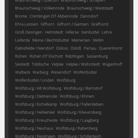
Braunschweig / Querum
Braunschweig / Schapen
Braunschweig / Völkenrode
Braunschweig / Weststadt
Brome
Cremlingen OT Abbenrode
Danndorf
Ehra-Lessien
Gifhorn
Gifhorn / Gamsen
Grafhorst
Groß Oesingen
Helmstedt
Hillerse
Isenbüttel
Lehre
Leiferde
Meine / Bechtsbüttel
Meinersen
Mellin
Oebisfelde / Niendorf
Osloss
Osloß
Parsau
Querenhorst
Rühen
Rühen OT Eischott
Rätzlingen
Sassenburg
Siestedt
Tiddische
Velpke
Velpke / Wahrstedt
Wagenhoff
Walbeck
Warberg
Wesendorf
Wolfenbüttel
Wolfenbüttel / Linden
Wolfsburg
Wolfsburg / Alt Wolfsburg
Wolfsburg / Barnstorf
Wolfsburg / Detmerode
Wolfsburg / Ehmen
Wolfsburg / Eichelkamp
Wolfsburg / Fallersleben
Wolfsburg / Hellwinkel
Wolfsburg / Klieversberg
Wolfsburg / Kreuzheide
Wolfsburg / Laagberg
Wolfsburg / Neuhaus
Wolfsburg / Rabenberg
Wolfsburg / Reislingen
Wolfsburg / Schillerteich