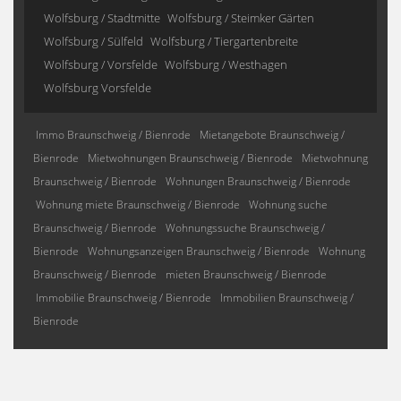
Wolfsburg / Stadtmitte
Wolfsburg / Steimker Gärten
Wolfsburg / Sülfeld
Wolfsburg / Tiergartenbreite
Wolfsburg / Vorsfelde
Wolfsburg / Westhagen
Wolfsburg Vorsfelde
Immo Braunschweig / Bienrode
Mietangebote Braunschweig /
Bienrode
Mietwohnungen Braunschweig / Bienrode
Mietwohnung
Braunschweig / Bienrode
Wohnungen Braunschweig / Bienrode
Wohnung miete Braunschweig / Bienrode
Wohnung suche
Braunschweig / Bienrode
Wohnungssuche Braunschweig /
Bienrode
Wohnungsanzeigen Braunschweig / Bienrode
Wohnung
Braunschweig / Bienrode
mieten Braunschweig / Bienrode
Immobilie Braunschweig / Bienrode
Immobilien Braunschweig /
Bienrode