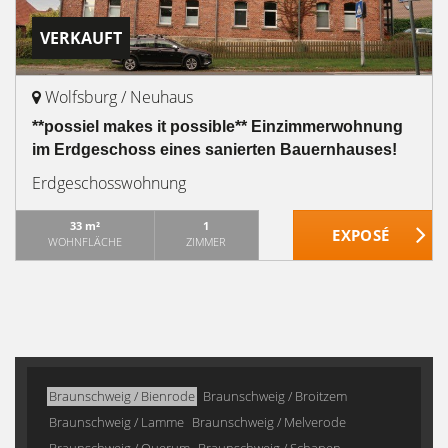
VERKAUFT
Wolfsburg / Neuhaus
**possiel makes it possible** Einzimmerwohnung
im Erdgeschoss eines sanierten Bauernhauses!
Erdgeschosswohnung
33 m²
1
WOHNFLÄCHE
ZIMMER
Braunschweig / Bienrode
Braunschweig / Broitzem
Braunschweig / Lamme
Braunschweig / Melverode