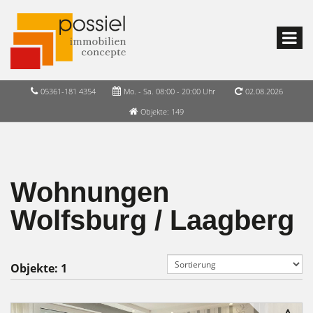
05361-181 4354
Mo. - Sa. 08:00 - 20:00 Uhr
02.08.2026
Objekte: 149
Wohnungen
Wolfsburg / Laagberg
Objekte:
1