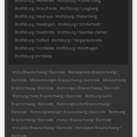
Wolfsburg / Hellwinkel
Wolfsburg / Klieversberg
Wolfsburg / Kreuzheide
Wolfsburg / Laagberg
Wolfsburg / Neuhaus
Wolfsburg / Rabenberg
Wolfsburg / Reislingen
Wolfsburg / Schillerteich
Wolfsburg / Stadtmitte
Wolfsburg / Steimker Gärten
Wolfsburg / Sülfeld
Wolfsburg / Tiergartenbreite
Wolfsburg / Vorsfelde
Wolfsburg / Westhagen
Wolfsburg Vorsfelde
Immo Braunschweig / Bienrode
Mietangebote Braunschweig /
Bienrode
Mietwohnungen Braunschweig / Bienrode
Mietwohnung
Braunschweig / Bienrode
Wohnungen Braunschweig / Bienrode
Wohnung miete Braunschweig / Bienrode
Wohnung suche
Braunschweig / Bienrode
Wohnungssuche Braunschweig /
Bienrode
Wohnungsanzeigen Braunschweig / Bienrode
Wohnung
Braunschweig / Bienrode
mieten Braunschweig / Bienrode
Immobilie Braunschweig / Bienrode
Immobilien Braunschweig /
Bienrode