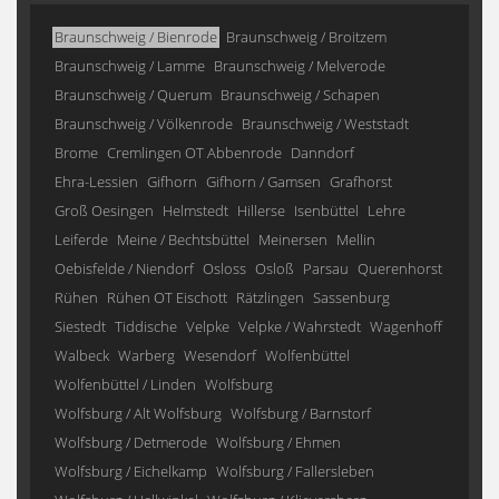
Braunschweig / Bienrode
Braunschweig / Broitzem
Braunschweig / Lamme
Braunschweig / Melverode
Braunschweig / Querum
Braunschweig / Schapen
Braunschweig / Völkenrode
Braunschweig / Weststadt
Brome
Cremlingen OT Abbenrode
Danndorf
Ehra-Lessien
Gifhorn
Gifhorn / Gamsen
Grafhorst
Groß Oesingen
Helmstedt
Hillerse
Isenbüttel
Lehre
Leiferde
Meine / Bechtsbüttel
Meinersen
Mellin
Oebisfelde / Niendorf
Osloss
Osloß
Parsau
Querenhorst
Rühen
Rühen OT Eischott
Rätzlingen
Sassenburg
Siestedt
Tiddische
Velpke
Velpke / Wahrstedt
Wagenhoff
Walbeck
Warberg
Wesendorf
Wolfenbüttel
Wolfenbüttel / Linden
Wolfsburg
Wolfsburg / Alt Wolfsburg
Wolfsburg / Barnstorf
Wolfsburg / Detmerode
Wolfsburg / Ehmen
Wolfsburg / Eichelkamp
Wolfsburg / Fallersleben