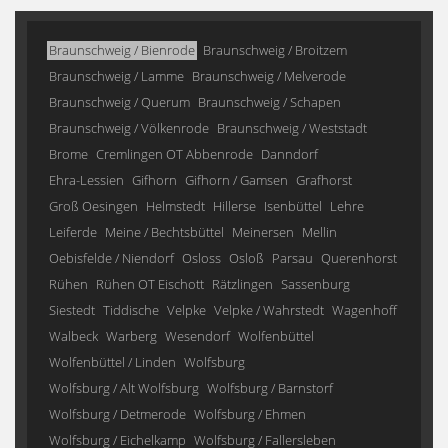
Braunschweig / Bienrode
Braunschweig / Broitzem
Braunschweig / Lamme
Braunschweig / Melverode
Braunschweig / Querum
Braunschweig / Schapen
Braunschweig / Völkenrode
Braunschweig / Weststadt
Brome
Cremlingen OT Abbenrode
Danndorf
Ehra-Lessien
Gifhorn
Gifhorn / Gamsen
Grafhorst
Groß Oesingen
Helmstedt
Hillerse
Isenbüttel
Lehre
Leiferde
Meine / Bechtsbüttel
Meinersen
Mellin
Oebisfelde / Niendorf
Osloss
Osloß
Parsau
Querenhorst
Rühen
Rühen OT Eischott
Rätzlingen
Sassenburg
Siestedt
Tiddische
Velpke
Velpke / Wahrstedt
Wagenhoff
Walbeck
Warberg
Wesendorf
Wolfenbüttel
Wolfenbüttel / Linden
Wolfsburg
Wolfsburg / Alt Wolfsburg
Wolfsburg / Barnstorf
Wolfsburg / Detmerode
Wolfsburg / Ehmen
Wolfsburg / Eichelkamp
Wolfsburg / Fallersleben