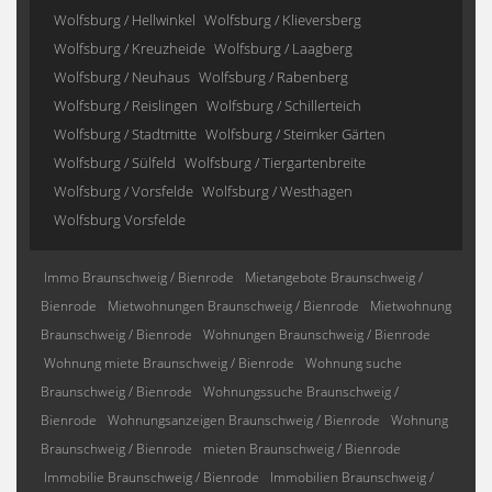
Wolfsburg / Hellwinkel
Wolfsburg / Klieversberg
Wolfsburg / Kreuzheide
Wolfsburg / Laagberg
Wolfsburg / Neuhaus
Wolfsburg / Rabenberg
Wolfsburg / Reislingen
Wolfsburg / Schillerteich
Wolfsburg / Stadtmitte
Wolfsburg / Steimker Gärten
Wolfsburg / Sülfeld
Wolfsburg / Tiergartenbreite
Wolfsburg / Vorsfelde
Wolfsburg / Westhagen
Wolfsburg Vorsfelde
Immo Braunschweig / Bienrode
Mietangebote Braunschweig /
Bienrode
Mietwohnungen Braunschweig / Bienrode
Mietwohnung
Braunschweig / Bienrode
Wohnungen Braunschweig / Bienrode
Wohnung miete Braunschweig / Bienrode
Wohnung suche
Braunschweig / Bienrode
Wohnungssuche Braunschweig /
Bienrode
Wohnungsanzeigen Braunschweig / Bienrode
Wohnung
Braunschweig / Bienrode
mieten Braunschweig / Bienrode
Immobilie Braunschweig / Bienrode
Immobilien Braunschweig /