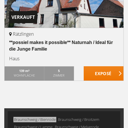
VERKAUFT
Rätzlingen
**possiel makes it possible** Naturnah / Ideal für
die Junge Familie
Haus
139 m²
5
WOHNFLÄCHE
ZIMMER
Braunschweig / Bienrode
Braunschweig / Broitzem
Braunschweig / Lamme
Braunschweig / Melverode