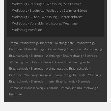
Wolfsburg / Reislingen
Wolfsburg / Schillerteich
Wolfsburg / Stadtmitte
Wolfsburg / Steimker Gärten
Wolfsburg / Sülfeld
Wolfsburg / Tiergartenbreite
Wolfsburg / Vorsfelde
Wolfsburg / Westhagen
Wolfsburg Vorsfelde
Immo Braunschweig / Bienrode
Mietangebote Braunschweig /
Bienrode
Mietwohnungen Braunschweig / Bienrode
Mietwohnung
Braunschweig / Bienrode
Wohnungen Braunschweig / Bienrode
Wohnung miete Braunschweig / Bienrode
Wohnung suche
Braunschweig / Bienrode
Wohnungssuche Braunschweig /
Bienrode
Wohnungsanzeigen Braunschweig / Bienrode
Wohnung
Braunschweig / Bienrode
mieten Braunschweig / Bienrode
Immobilie Braunschweig / Bienrode
Immobilien Braunschweig /
Bienrode