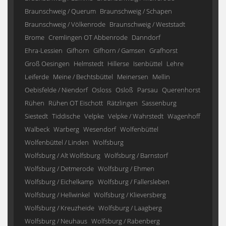
Braunschweig / Querum
Braunschweig / Schapen
Braunschweig / Völkenrode
Braunschweig / Weststadt
Brome
Cremlingen OT Abbenrode
Danndorf
Ehra-Lessien
Gifhorn
Gifhorn / Gamsen
Grafhorst
Groß Oesingen
Helmstedt
Hillerse
Isenbüttel
Lehre
Leiferde
Meine / Bechtsbüttel
Meinersen
Mellin
Oebisfelde / Niendorf
Osloss
Osloß
Parsau
Querenhorst
Rühen
Rühen OT Eischott
Rätzlingen
Sassenburg
Siestedt
Tiddische
Velpke
Velpke / Wahrstedt
Wagenhoff
Walbeck
Warberg
Wesendorf
Wolfenbüttel
Wolfenbüttel / Linden
Wolfsburg
Wolfsburg / Alt Wolfsburg
Wolfsburg / Barnstorf
Wolfsburg / Detmerode
Wolfsburg / Ehmen
Wolfsburg / Eichelkamp
Wolfsburg / Fallersleben
Wolfsburg / Hellwinkel
Wolfsburg / Klieversberg
Wolfsburg / Kreuzheide
Wolfsburg / Laagberg
Wolfsburg / Neuhaus
Wolfsburg / Rabenberg