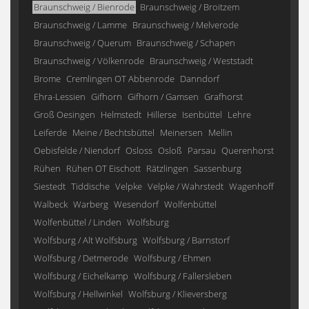
Braunschweig / Bienrode
Braunschweig / Broitzem
Braunschweig / Lamme
Braunschweig / Melverode
Braunschweig / Querum
Braunschweig / Schapen
Braunschweig / Völkenrode
Braunschweig / Weststadt
Brome
Cremlingen OT Abbenrode
Danndorf
Ehra-Lessien
Gifhorn
Gifhorn / Gamsen
Grafhorst
Groß Oesingen
Helmstedt
Hillerse
Isenbüttel
Lehre
Leiferde
Meine / Bechtsbüttel
Meinersen
Mellin
Oebisfelde / Niendorf
Osloss
Osloß
Parsau
Querenhorst
Rühen
Rühen OT Eischott
Rätzlingen
Sassenburg
Siestedt
Tiddische
Velpke
Velpke / Wahrstedt
Wagenhoff
Walbeck
Warberg
Wesendorf
Wolfenbüttel
Wolfenbüttel / Linden
Wolfsburg
Wolfsburg / Alt Wolfsburg
Wolfsburg / Barnstorf
Wolfsburg / Detmerode
Wolfsburg / Ehmen
Wolfsburg / Eichelkamp
Wolfsburg / Fallersleben
Wolfsburg / Hellwinkel
Wolfsburg / Klieversberg