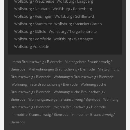
Wolfsburg / Kreuzheide
Wolfsburg / Laagberg
Wolfsburg / Neuhaus
Wolfsburg / Rabenberg
Wolfsburg / Reislingen
Wolfsburg / Schillerteich
Wolfsburg / Stadtmitte
Wolfsburg / Steimker Gärten
Wolfsburg / Sülfeld
Wolfsburg / Tiergartenbreite
Wolfsburg / Vorsfelde
Wolfsburg / Westhagen
Wolfsburg Vorsfelde
Immo Braunschweig / Bienrode
Mietangebote Braunschweig /
Bienrode
Mietwohnungen Braunschweig / Bienrode
Mietwohnung
Braunschweig / Bienrode
Wohnungen Braunschweig / Bienrode
Wohnung miete Braunschweig / Bienrode
Wohnung suche
Braunschweig / Bienrode
Wohnungssuche Braunschweig /
Bienrode
Wohnungsanzeigen Braunschweig / Bienrode
Wohnung
Braunschweig / Bienrode
mieten Braunschweig / Bienrode
Immobilie Braunschweig / Bienrode
Immobilien Braunschweig /
Bienrode