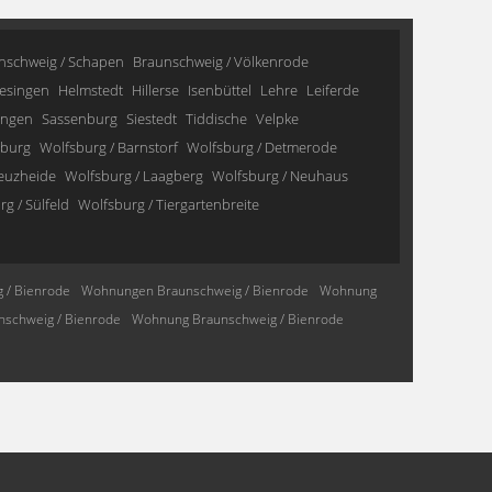
nschweig / Schapen
Braunschweig / Völkenrode
esingen
Helmstedt
Hillerse
Isenbüttel
Lehre
Leiferde
ingen
Sassenburg
Siestedt
Tiddische
Velpke
sburg
Wolfsburg / Barnstorf
Wolfsburg / Detmerode
reuzheide
Wolfsburg / Laagberg
Wolfsburg / Neuhaus
g / Sülfeld
Wolfsburg / Tiergartenbreite
 / Bienrode
Wohnungen Braunschweig / Bienrode
Wohnung
schweig / Bienrode
Wohnung Braunschweig / Bienrode