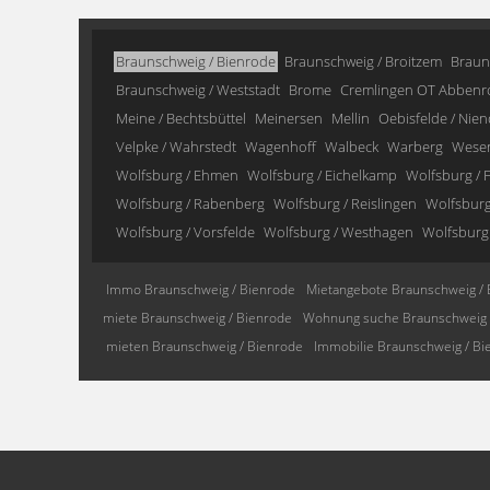
Braunschweig / Bienrode
Braunschweig / Broitzem
Braun
Braunschweig / Weststadt
Brome
Cremlingen OT Abbenr
Meine / Bechtsbüttel
Meinersen
Mellin
Oebisfelde / Nien
Velpke / Wahrstedt
Wagenhoff
Walbeck
Warberg
Wese
Wolfsburg / Ehmen
Wolfsburg / Eichelkamp
Wolfsburg / F
Wolfsburg / Rabenberg
Wolfsburg / Reislingen
Wolfsburg 
Wolfsburg / Vorsfelde
Wolfsburg / Westhagen
Wolfsburg
Immo Braunschweig / Bienrode
Mietangebote Braunschweig / 
miete Braunschweig / Bienrode
Wohnung suche Braunschweig 
mieten Braunschweig / Bienrode
Immobilie Braunschweig / Bi