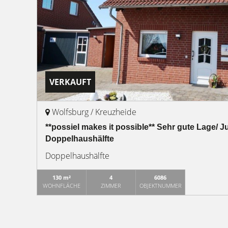
VERKAUFT
Wolfsburg / Kreuzheide
**possiel makes it possible** Sehr gute Lage/ J
Doppelhaushälfte
Doppelhaushälfte
130 m²
4
6086
WOHNFLÄCHE
ZIMMER
OBJEKTNUMMER