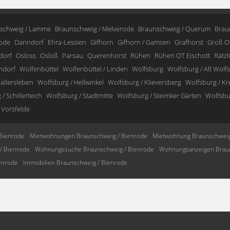
schweig / Lamme
Braunschweig / Melverode
Braunschweig / Querum
Brau
ode
Danndorf
Ehra-Lessien
Gifhorn
Gifhorn / Gamsen
Grafhorst
Groß O
dorf
Osloss
Osloß
Parsau
Querenhorst
Rühen
Rühen OT Eischott
Rätzl
ndorf
Wolfenbüttel
Wolfenbüttel / Linden
Wolfsburg
Wolfsburg / Alt Wolf
allersleben
Wolfsburg / Hellwinkel
Wolfsburg / Klieversberg
Wolfsburg / K
/ Schillerteich
Wolfsburg / Stadtmitte
Wolfsburg / Steimker Gärten
Wolfsbur
 Vorsfelde
Bienrode
Mietwohnungen Braunschweig / Bienrode
Mietwohnung Braunschweig
/ Bienrode
Wohnungssuche Braunschweig / Bienrode
Wohnungsanzeigen Braun
enrode
Immobilien Braunschweig / Bienrode