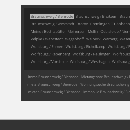
Braunschweig / Bienrode
Braunschweig / Broitzem
Braun
Braunschweig / Weststadt
Brome
Cremlingen OT Abbenr
Meine / Bechtsbüttel
Meinersen
Mellin
Oebisfelde / Nien
Velpke / Wahrstedt
Wagenhoff
Walbeck
Warberg
Wese
Wolfsburg / Ehmen
Wolfsburg / Eichelkamp
Wolfsburg / F
Wolfsburg / Rabenberg
Wolfsburg / Reislingen
Wolfsburg 
Wolfsburg / Vorsfelde
Wolfsburg / Westhagen
Wolfsburg
Immo Braunschweig / Bienrode
Mietangebote Braunschweig / 
miete Braunschweig / Bienrode
Wohnung suche Braunschweig 
mieten Braunschweig / Bienrode
Immobilie Braunschweig / Bi