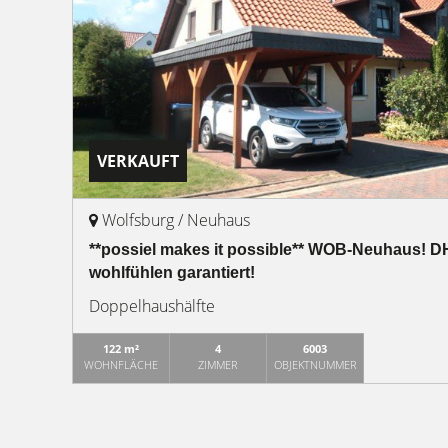
VERKAUFT
Wolfsburg / Neuhaus
**possiel makes it possible** WOB-Neuhaus! DH
wohlfühlen garantiert!
Doppelhaushälfte
122 m²
4
6003
WOHNFLÄCHE
ZIMMER
OBJEKTNUMMER