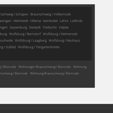
nschweig / Schapen
Braunschweig / Völkenrode
esingen
Helmstedt
Hillerse
Isenbüttel
Lehre
Leiferde
ingen
Sassenburg
Siestedt
Tiddische
Velpke
sburg
Wolfsburg / Barnstorf
Wolfsburg / Detmerode
reuzheide
Wolfsburg / Laagberg
Wolfsburg / Neuhaus
g / Sülfeld
Wolfsburg / Tiergartenbreite
 / Bienrode
Wohnungen Braunschweig / Bienrode
Wohnung
schweig / Bienrode
Wohnung Braunschweig / Bienrode