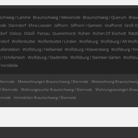
schweig / Lamme
Braunschweig / Melverode
Braunschweig / Querum
Brau
ode
Danndorf
Ehra-Lessien
Gifhorn
Gifhorn / Gamsen
Grafhorst
Groß O
dorf
Osloss
Osloß
Parsau
Querenhorst
Rühen
Rühen OT Eischott
Rätzl
ndorf
Wolfenbüttel
Wolfenbüttel / Linden
Wolfsburg
Wolfsburg / Alt Wolf
allersleben
Wolfsburg / Hellwinkel
Wolfsburg / Klieversberg
Wolfsburg / K
/ Schillerteich
Wolfsburg / Stadtmitte
Wolfsburg / Steimker Gärten
Wolfsbur
 Vorsfelde
Bienrode
Mietwohnungen Braunschweig / Bienrode
Mietwohnung Braunschweig
/ Bienrode
Wohnungssuche Braunschweig / Bienrode
Wohnungsanzeigen Braun
enrode
Immobilien Braunschweig / Bienrode