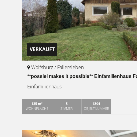
VERKAUFT
Wolfsburg / Fallersleben
**possiel makes it possible** Einfamilienhaus F
Einfamilienhaus
135 m²
5
6304
WOHNFLÄCHE
ZIMMER
OBJEKTNUMMER