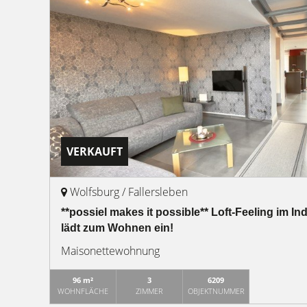
VERKAUFT
Wolfsburg / Fallersleben
**possiel makes it possible** Loft-Feeling im In
lädt zum Wohnen ein!
Maisonettewohnung
96 m²
3
6209
WOHNFLÄCHE
ZIMMER
OBJEKTNUMMER