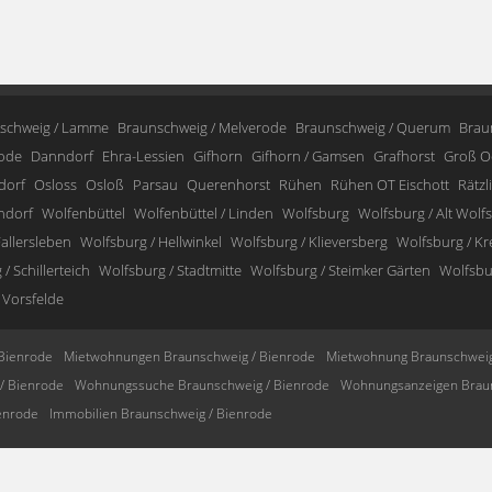
schweig / Lamme
Braunschweig / Melverode
Braunschweig / Querum
Brau
ode
Danndorf
Ehra-Lessien
Gifhorn
Gifhorn / Gamsen
Grafhorst
Groß O
dorf
Osloss
Osloß
Parsau
Querenhorst
Rühen
Rühen OT Eischott
Rätzl
ndorf
Wolfenbüttel
Wolfenbüttel / Linden
Wolfsburg
Wolfsburg / Alt Wolf
allersleben
Wolfsburg / Hellwinkel
Wolfsburg / Klieversberg
Wolfsburg / K
/ Schillerteich
Wolfsburg / Stadtmitte
Wolfsburg / Steimker Gärten
Wolfsbur
 Vorsfelde
Bienrode
Mietwohnungen Braunschweig / Bienrode
Mietwohnung Braunschweig
/ Bienrode
Wohnungssuche Braunschweig / Bienrode
Wohnungsanzeigen Braun
enrode
Immobilien Braunschweig / Bienrode