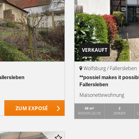
VERKAUFT
Wolfsburg / Fallersleben
allersleben
**possiel makes it possib
Fallersleben
Maisonettewohnung
ZUM EXPOSÉ
68 m²
2
WOHNFLÄCHE
ZIMMER
O