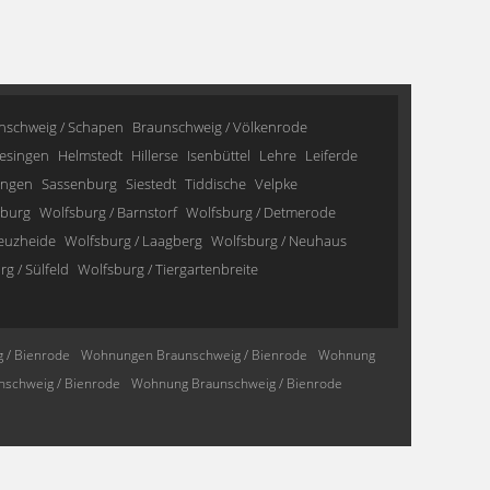
nschweig / Schapen
Braunschweig / Völkenrode
esingen
Helmstedt
Hillerse
Isenbüttel
Lehre
Leiferde
ingen
Sassenburg
Siestedt
Tiddische
Velpke
sburg
Wolfsburg / Barnstorf
Wolfsburg / Detmerode
reuzheide
Wolfsburg / Laagberg
Wolfsburg / Neuhaus
g / Sülfeld
Wolfsburg / Tiergartenbreite
 / Bienrode
Wohnungen Braunschweig / Bienrode
Wohnung
schweig / Bienrode
Wohnung Braunschweig / Bienrode