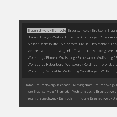
Braunschweig / Bienrode
Braunschweig / Broitzem
Braun
Braunschweig / Weststadt
Brome
Cremlingen OT Abbenr
Meine / Bechtsbüttel
Meinersen
Mellin
Oebisfelde / Nien
Velpke / Wahrstedt
Wagenhoff
Walbeck
Warberg
Wese
Wolfsburg / Ehmen
Wolfsburg / Eichelkamp
Wolfsburg / F
Wolfsburg / Rabenberg
Wolfsburg / Reislingen
Wolfsburg 
Wolfsburg / Vorsfelde
Wolfsburg / Westhagen
Wolfsburg
Immo Braunschweig / Bienrode
Mietangebote Braunschweig / 
miete Braunschweig / Bienrode
Wohnung suche Braunschweig 
mieten Braunschweig / Bienrode
Immobilie Braunschweig / Bi