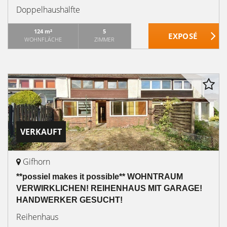
Doppelhaushälfte
124 m²
5
WOHNFLÄCHE
ZIMMER
VERKAUFT
Gifhorn
**possiel makes it possible** WOHNTRAUM
VERWIRKLICHEN! REIHENHAUS MIT GARAGE!
HANDWERKER GESUCHT!
Reihenhaus