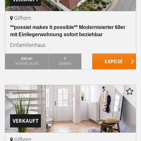
Gifhorn
**possiel makes it possible** Modernisierter 68er
mit Einliegerwohnung sofort beziehbar
Einfamilienhaus
210 m²
7
WOHNFLÄCHE
ZIMMER
VERKAUFT
Gifhorn