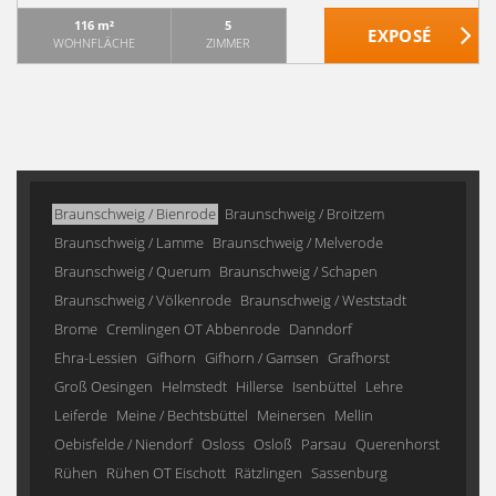
116 m²
5
WOHNFLÄCHE
ZIMMER
Braunschweig / Bienrode
Braunschweig / Broitzem
Braunschweig / Lamme
Braunschweig / Melverode
Braunschweig / Querum
Braunschweig / Schapen
Braunschweig / Völkenrode
Braunschweig / Weststadt
Brome
Cremlingen OT Abbenrode
Danndorf
Ehra-Lessien
Gifhorn
Gifhorn / Gamsen
Grafhorst
Groß Oesingen
Helmstedt
Hillerse
Isenbüttel
Lehre
Leiferde
Meine / Bechtsbüttel
Meinersen
Mellin
Oebisfelde / Niendorf
Osloss
Osloß
Parsau
Querenhorst
Rühen
Rühen OT Eischott
Rätzlingen
Sassenburg