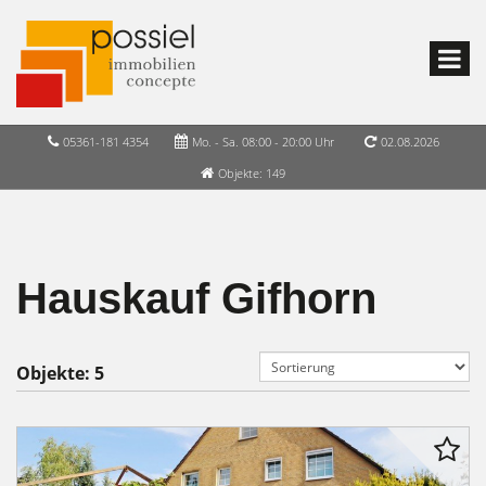
05361-181 4354
Mo. - Sa. 08:00 - 20:00 Uhr
02.08.2026
Objekte: 149
Hauskauf Gifhorn
Objekte:
5