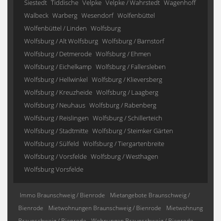
Siestedt
Tiddische
Velpke
Velpke / Wahrstedt
Wagenhoff
Walbeck
Warberg
Wesendorf
Wolfenbüttel
Wolfenbüttel / Linden
Wolfsburg
Wolfsburg / Alt Wolfsburg
Wolfsburg / Barnstorf
Wolfsburg / Detmerode
Wolfsburg / Ehmen
Wolfsburg / Eichelkamp
Wolfsburg / Fallersleben
Wolfsburg / Hellwinkel
Wolfsburg / Klieversberg
Wolfsburg / Kreuzheide
Wolfsburg / Laagberg
Wolfsburg / Neuhaus
Wolfsburg / Rabenberg
Wolfsburg / Reislingen
Wolfsburg / Schillerteich
Wolfsburg / Stadtmitte
Wolfsburg / Steimker Gärten
Wolfsburg / Sülfeld
Wolfsburg / Tiergartenbreite
Wolfsburg / Vorsfelde
Wolfsburg / Westhagen
Wolfsburg Vorsfelde
Immo Braunschweig / Bienrode
Mietangebote Braunschweig /
Bienrode
Mietwohnungen Braunschweig / Bienrode
Mietwohnung
Braunschweig / Bienrode
Wohnungen Braunschweig / Bienrode