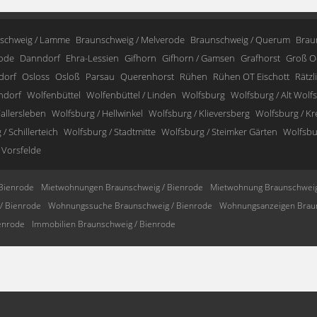
schweig / Lamme
Braunschweig / Melverode
Braunschweig / Querum
Brau
ode
Danndorf
Ehra-Lessien
Gifhorn
Gifhorn / Gamsen
Grafhorst
Groß O
dorf
Osloss
Osloß
Parsau
Querenhorst
Rühen
Rühen OT Eischott
Rätzl
ndorf
Wolfenbüttel
Wolfenbüttel / Linden
Wolfsburg
Wolfsburg / Alt Wolf
allersleben
Wolfsburg / Hellwinkel
Wolfsburg / Klieversberg
Wolfsburg / K
/ Schillerteich
Wolfsburg / Stadtmitte
Wolfsburg / Steimker Gärten
Wolfsbur
 Vorsfelde
Bienrode
Mietwohnungen Braunschweig / Bienrode
Mietwohnung Braunschweig
/ Bienrode
Wohnungssuche Braunschweig / Bienrode
Wohnungsanzeigen Braun
enrode
Immobilien Braunschweig / Bienrode