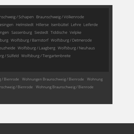
nschweig / Schapen
Braunschweig / Völkenrode
esingen
Helmstedt
Hillerse
Isenbüttel
Lehre
Leiferde
ingen
Sassenburg
Siestedt
Tiddische
Velpke
sburg
Wolfsburg / Barnstorf
Wolfsburg / Detmerode
reuzheide
Wolfsburg / Laagberg
Wolfsburg / Neuhaus
g / Sülfeld
Wolfsburg / Tiergartenbreite
 / Bienrode
Wohnungen Braunschweig / Bienrode
Wohnung
schweig / Bienrode
Wohnung Braunschweig / Bienrode