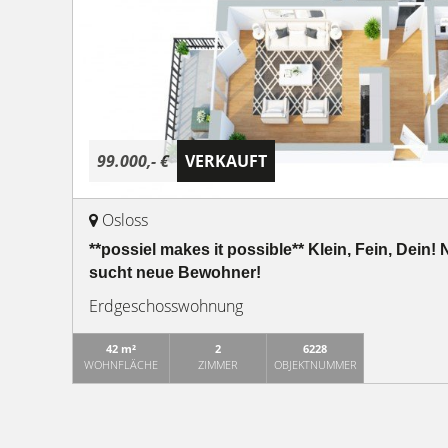
99.000,- €
VERKAUFT
Osloss
**possiel makes it possible** Klein, Fein, Dei
sucht neue Bewohner!
Erdgeschosswohnung
42 m²
2
6228
WOHNFLÄCHE
ZIMMER
OBJEKTNUMMER