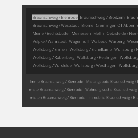
Braunschweig / Bienrode
Braunschweig / Broitzem
Braun
Braunschweig / Weststadt
Brome
Cremlingen OT Abbenr
Meine / Bechtsbüttel
Meinersen
Mellin
Oebisfelde / Nien
Velpke / Wahrstedt
Wagenhoff
Walbeck
Warberg
Wese
Wolfsburg / Ehmen
Wolfsburg / Eichelkamp
Wolfsburg / F
Wolfsburg / Rabenberg
Wolfsburg / Reislingen
Wolfsburg 
Wolfsburg / Vorsfelde
Wolfsburg / Westhagen
Wolfsburg
Immo Braunschweig / Bienrode
Mietangebote Braunschweig / 
miete Braunschweig / Bienrode
Wohnung suche Braunschweig 
mieten Braunschweig / Bienrode
Immobilie Braunschweig / Bi