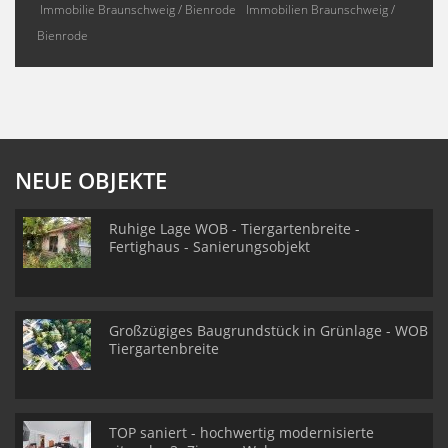
Immobilie Braunschweig / Bienrode
Immobilien Braunschweig /
Bienrode
NEUE OBJEKTE
Ruhige Lage WOB - Tiergartenbreite -
Fertighaus - Sanierungsobjekt
Großzügiges Baugrundstück in Grünlage - WOB
Tiergartenbreite
TOP saniert - hochwertig modernisierte