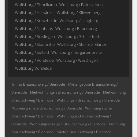
Wolfsburg / Eichelkamp
Wolfsburg / Fallersleben
Wolfsburg / Hellwinkel
Wolfsburg / Klieversberg
Wolfsburg / Kreuzheide
Wolfsburg / Laagberg
Wolfsburg / Neuhaus
Wolfsburg / Rabenberg
Wolfsburg / Reislingen
Wolfsburg / Schillerteich
Wolfsburg / Stadtmitte
Wolfsburg / Steimker Gärten
Wolfsburg / Sülfeld
Wolfsburg / Tiergartenbreite
Wolfsburg / Vorsfelde
Wolfsburg / Westhagen
Wolfsburg Vorsfelde
Immo Braunschweig / Bienrode
Mietangebote Braunschweig /
Bienrode
Mietwohnungen Braunschweig / Bienrode
Mietwohnung
Braunschweig / Bienrode
Wohnungen Braunschweig / Bienrode
Wohnung miete Braunschweig / Bienrode
Wohnung suche
Braunschweig / Bienrode
Wohnungssuche Braunschweig /
Bienrode
Wohnungsanzeigen Braunschweig / Bienrode
Wohnung
Braunschweig / Bienrode
mieten Braunschweig / Bienrode