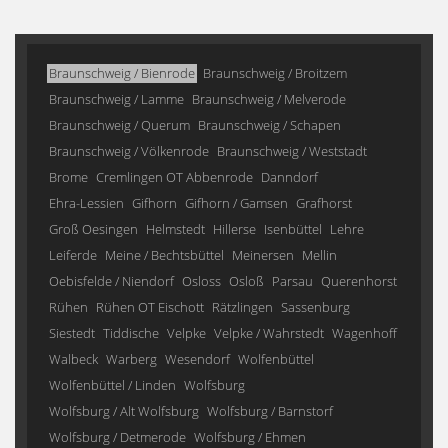
Braunschweig / Bienrode
Braunschweig / Broitzem
Braunschweig / Lamme
Braunschweig / Melverode
Braunschweig / Querum
Braunschweig / Schapen
Braunschweig / Völkenrode
Braunschweig / Weststadt
Brome
Cremlingen OT Abbenrode
Danndorf
Ehra-Lessien
Gifhorn
Gifhorn / Gamsen
Grafhorst
Groß Oesingen
Helmstedt
Hillerse
Isenbüttel
Lehre
Leiferde
Meine / Bechtsbüttel
Meinersen
Mellin
Oebisfelde / Niendorf
Osloss
Osloß
Parsau
Querenhorst
Rühen
Rühen OT Eischott
Rätzlingen
Sassenburg
Siestedt
Tiddische
Velpke
Velpke / Wahrstedt
Wagenhoff
Walbeck
Warberg
Wesendorf
Wolfenbüttel
Wolfenbüttel / Linden
Wolfsburg
Wolfsburg / Alt Wolfsburg
Wolfsburg / Barnstorf
Wolfsburg / Detmerode
Wolfsburg / Ehmen