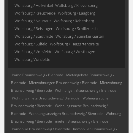
Wolfsburg / Hellwinkel
Wolfsburg / Klieversberg
Wolfsburg / Kreuzheide
Wolfsburg / Laagberg
Wolfsburg / Neuhaus
Wolfsburg / Rabenberg
Wolfsburg / Reislingen
Wolfsburg / Schillerteich
Wolfsburg / Stadtmitte
Wolfsburg / Steimker Gärten
Wolfsburg / Sülfeld
Wolfsburg / Tiergartenbreite
Wolfsburg / Vorsfelde
Wolfsburg / Westhagen
Wolfsburg Vorsfelde
Immo Braunschweig / Bienrode
Mietangebote Braunschweig /
Bienrode
Mietwohnungen Braunschweig / Bienrode
Mietwohnung
Braunschweig / Bienrode
Wohnungen Braunschweig / Bienrode
Wohnung miete Braunschweig / Bienrode
Wohnung suche
Braunschweig / Bienrode
Wohnungssuche Braunschweig /
Bienrode
Wohnungsanzeigen Braunschweig / Bienrode
Wohnung
Braunschweig / Bienrode
mieten Braunschweig / Bienrode
Immobilie Braunschweig / Bienrode
Immobilien Braunschweig /