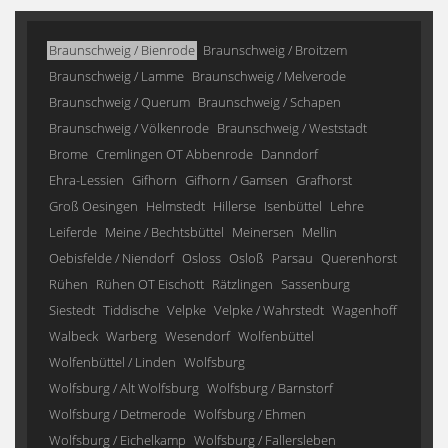
Braunschweig / Bienrode
Braunschweig / Broitzem
Braunschweig / Lamme
Braunschweig / Melverode
Braunschweig / Querum
Braunschweig / Schapen
Braunschweig / Völkenrode
Braunschweig / Weststadt
Brome
Cremlingen OT Abbenrode
Danndorf
Ehra-Lessien
Gifhorn
Gifhorn / Gamsen
Grafhorst
Groß Oesingen
Helmstedt
Hillerse
Isenbüttel
Lehre
Leiferde
Meine / Bechtsbüttel
Meinersen
Mellin
Oebisfelde / Niendorf
Osloss
Osloß
Parsau
Querenhorst
Rühen
Rühen OT Eischott
Rätzlingen
Sassenburg
Siestedt
Tiddische
Velpke
Velpke / Wahrstedt
Wagenhoff
Walbeck
Warberg
Wesendorf
Wolfenbüttel
Wolfenbüttel / Linden
Wolfsburg
Wolfsburg / Alt Wolfsburg
Wolfsburg / Barnstorf
Wolfsburg / Detmerode
Wolfsburg / Ehmen
Wolfsburg / Eichelkamp
Wolfsburg / Fallersleben