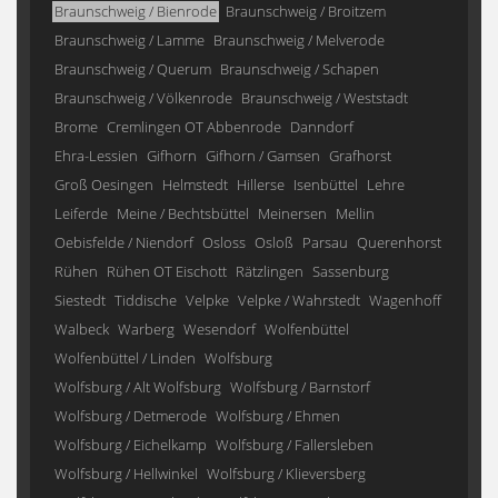
Braunschweig / Bienrode
Braunschweig / Broitzem
Braunschweig / Lamme
Braunschweig / Melverode
Braunschweig / Querum
Braunschweig / Schapen
Braunschweig / Völkenrode
Braunschweig / Weststadt
Brome
Cremlingen OT Abbenrode
Danndorf
Ehra-Lessien
Gifhorn
Gifhorn / Gamsen
Grafhorst
Groß Oesingen
Helmstedt
Hillerse
Isenbüttel
Lehre
Leiferde
Meine / Bechtsbüttel
Meinersen
Mellin
Oebisfelde / Niendorf
Osloss
Osloß
Parsau
Querenhorst
Rühen
Rühen OT Eischott
Rätzlingen
Sassenburg
Siestedt
Tiddische
Velpke
Velpke / Wahrstedt
Wagenhoff
Walbeck
Warberg
Wesendorf
Wolfenbüttel
Wolfenbüttel / Linden
Wolfsburg
Wolfsburg / Alt Wolfsburg
Wolfsburg / Barnstorf
Wolfsburg / Detmerode
Wolfsburg / Ehmen
Wolfsburg / Eichelkamp
Wolfsburg / Fallersleben
Wolfsburg / Hellwinkel
Wolfsburg / Klieversberg