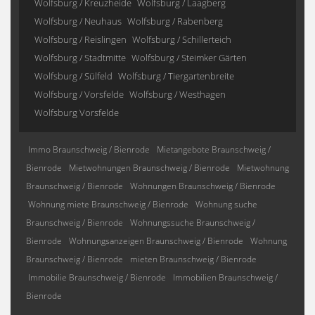
Wolfsburg / Kreuzheide
Wolfsburg / Laagberg
Wolfsburg / Neuhaus
Wolfsburg / Rabenberg
Wolfsburg / Reislingen
Wolfsburg / Schillerteich
Wolfsburg / Stadtmitte
Wolfsburg / Steimker Gärten
Wolfsburg / Sülfeld
Wolfsburg / Tiergartenbreite
Wolfsburg / Vorsfelde
Wolfsburg / Westhagen
Wolfsburg Vorsfelde
Immo Braunschweig / Bienrode
Mietangebote Braunschweig /
Bienrode
Mietwohnungen Braunschweig / Bienrode
Mietwohnung
Braunschweig / Bienrode
Wohnungen Braunschweig / Bienrode
Wohnung miete Braunschweig / Bienrode
Wohnung suche
Braunschweig / Bienrode
Wohnungssuche Braunschweig /
Bienrode
Wohnungsanzeigen Braunschweig / Bienrode
Wohnung
Braunschweig / Bienrode
mieten Braunschweig / Bienrode
Immobilie Braunschweig / Bienrode
Immobilien Braunschweig /
Bienrode