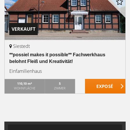
VERKAUFT
Siestedt
**possiel makes it possible** Fachwerkhaus
belohnt Fleiß und Kreativität!
Einfamilienhaus
110,10 m²
5
WOHNFLÄCHE
ZIMMER