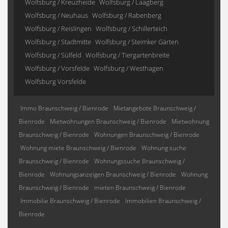
Wolfsburg / Kreuzheide
Wolfsburg / Laagberg
Wolfsburg / Neuhaus
Wolfsburg / Rabenberg
Wolfsburg / Reislingen
Wolfsburg / Schillerteich
Wolfsburg / Stadtmitte
Wolfsburg / Steimker Gärten
Wolfsburg / Sülfeld
Wolfsburg / Tiergartenbreite
Wolfsburg / Vorsfelde
Wolfsburg / Westhagen
Wolfsburg Vorsfelde
Immo Braunschweig / Bienrode
Mietangebote Braunschweig /
Bienrode
Mietwohnungen Braunschweig / Bienrode
Mietwohnung
Braunschweig / Bienrode
Wohnungen Braunschweig / Bienrode
Wohnung miete Braunschweig / Bienrode
Wohnung suche
Braunschweig / Bienrode
Wohnungssuche Braunschweig /
Bienrode
Wohnungsanzeigen Braunschweig / Bienrode
Wohnung
Braunschweig / Bienrode
mieten Braunschweig / Bienrode
Immobilie Braunschweig / Bienrode
Immobilien Braunschweig /
Bienrode