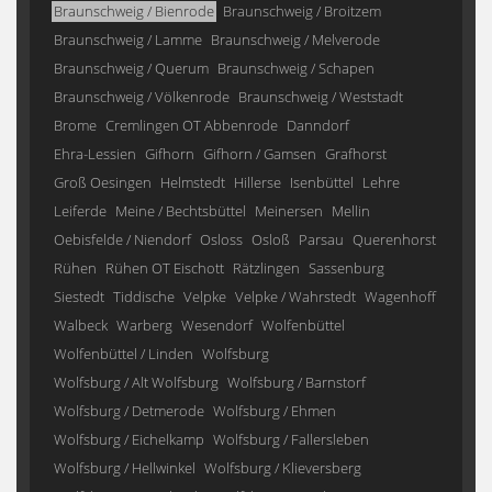
Braunschweig / Bienrode
Braunschweig / Broitzem
Braunschweig / Lamme
Braunschweig / Melverode
Braunschweig / Querum
Braunschweig / Schapen
Braunschweig / Völkenrode
Braunschweig / Weststadt
Brome
Cremlingen OT Abbenrode
Danndorf
Ehra-Lessien
Gifhorn
Gifhorn / Gamsen
Grafhorst
Groß Oesingen
Helmstedt
Hillerse
Isenbüttel
Lehre
Leiferde
Meine / Bechtsbüttel
Meinersen
Mellin
Oebisfelde / Niendorf
Osloss
Osloß
Parsau
Querenhorst
Rühen
Rühen OT Eischott
Rätzlingen
Sassenburg
Siestedt
Tiddische
Velpke
Velpke / Wahrstedt
Wagenhoff
Walbeck
Warberg
Wesendorf
Wolfenbüttel
Wolfenbüttel / Linden
Wolfsburg
Wolfsburg / Alt Wolfsburg
Wolfsburg / Barnstorf
Wolfsburg / Detmerode
Wolfsburg / Ehmen
Wolfsburg / Eichelkamp
Wolfsburg / Fallersleben
Wolfsburg / Hellwinkel
Wolfsburg / Klieversberg