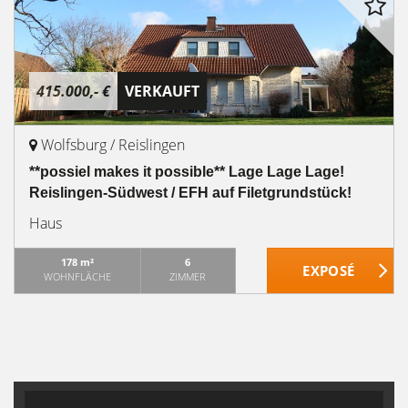
415.000,- €
VERKAUFT
Wolfsburg / Reislingen
**possiel makes it possible** Lage Lage Lage!
Reislingen-Südwest / EFH auf Filetgrundstück!
Haus
178 m²
6
WOHNFLÄCHE
ZIMMER