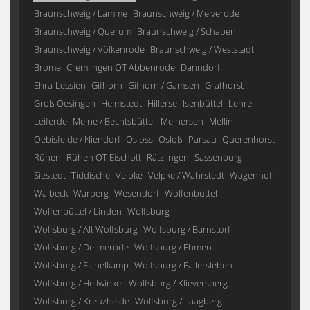
Braunschweig / Lamme
Braunschweig / Melverode
Braunschweig / Querum
Braunschweig / Schapen
Braunschweig / Völkenrode
Braunschweig / Weststadt
Brome
Cremlingen OT Abbenrode
Danndorf
Ehra-Lessien
Gifhorn
Gifhorn / Gamsen
Grafhorst
Groß Oesingen
Helmstedt
Hillerse
Isenbüttel
Lehre
Leiferde
Meine / Bechtsbüttel
Meinersen
Mellin
Oebisfelde / Niendorf
Osloss
Osloß
Parsau
Querenhorst
Rühen
Rühen OT Eischott
Rätzlingen
Sassenburg
Siestedt
Tiddische
Velpke
Velpke / Wahrstedt
Wagenhoff
Walbeck
Warberg
Wesendorf
Wolfenbüttel
Wolfenbüttel / Linden
Wolfsburg
Wolfsburg / Alt Wolfsburg
Wolfsburg / Barnstorf
Wolfsburg / Detmerode
Wolfsburg / Ehmen
Wolfsburg / Eichelkamp
Wolfsburg / Fallersleben
Wolfsburg / Hellwinkel
Wolfsburg / Klieversberg
Wolfsburg / Kreuzheide
Wolfsburg / Laagberg