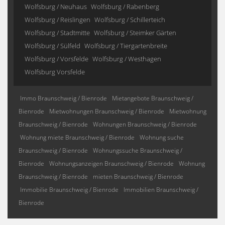
Wolfsburg / Neuhaus
Wolfsburg / Rabenberg
Wolfsburg / Reislingen
Wolfsburg / Schillerteich
Wolfsburg / Stadtmitte
Wolfsburg / Steimker Gärten
Wolfsburg / Sülfeld
Wolfsburg / Tiergartenbreite
Wolfsburg / Vorsfelde
Wolfsburg / Westhagen
Wolfsburg Vorsfelde
Immo Braunschweig / Bienrode
Mietangebote Braunschweig /
Bienrode
Mietwohnungen Braunschweig / Bienrode
Mietwohnung
Braunschweig / Bienrode
Wohnungen Braunschweig / Bienrode
Wohnung miete Braunschweig / Bienrode
Wohnung suche
Braunschweig / Bienrode
Wohnungssuche Braunschweig /
Bienrode
Wohnungsanzeigen Braunschweig / Bienrode
Wohnung
Braunschweig / Bienrode
mieten Braunschweig / Bienrode
Immobilie Braunschweig / Bienrode
Immobilien Braunschweig /
Bienrode