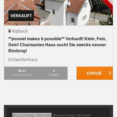
VERKAUFT
Walbeck
**possiel makes it possible** Verkauft! Klein, Fein,
Dein! Charmantes Haus sucht Sie zwecks neuner
Bindung!
Einfamilienhaus
96 m²
4
WOHNFLÄCHE
ZIMMER
Braunschweig / Bienrode
Braunschweig / Broitzem