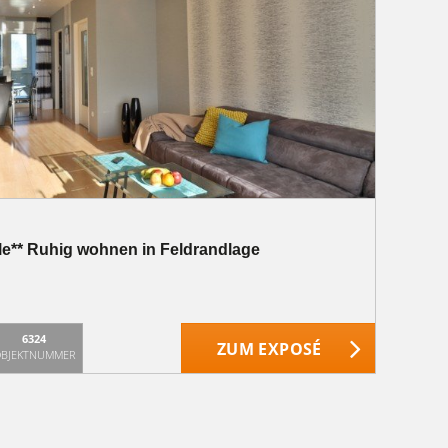
ble** Ruhig wohnen in Feldrandlage
6324
ZUM EXPOSÉ
BJEKTNUMMER