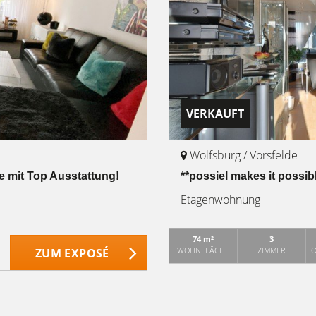
VERKAUFT
Wolfsburg / Vorsfelde
te mit Top Ausstattung!
**possiel makes it possi
Etagenwohnung
74 m²
3
WOHNFLÄCHE
ZIMMER
O
ZUM EXPOSÉ