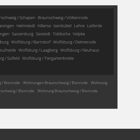
nschweig / Schapen
Braunschweig / Völkenrode
esingen
Helmstedt
Hillerse
Isenbüttel
Lehre
Leiferde
ingen
Sassenburg
Siestedt
Tiddische
Velpke
sburg
Wolfsburg / Barnstorf
Wolfsburg / Detmerode
reuzheide
Wolfsburg / Laagberg
Wolfsburg / Neuhaus
g / Sülfeld
Wolfsburg / Tiergartenbreite
 / Bienrode
Wohnungen Braunschweig / Bienrode
Wohnung
schweig / Bienrode
Wohnung Braunschweig / Bienrode