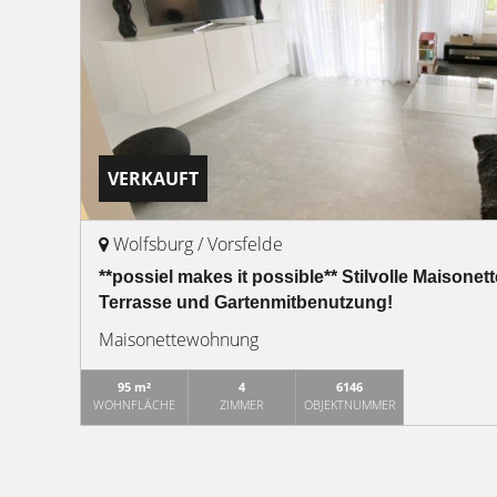
VERKAUFT
Wolfsburg / Vorsfelde
**possiel makes it possible** Stilvolle Maisonet
Terrasse und Gartenmitbenutzung!
Maisonettewohnung
95 m²
4
6146
WOHNFLÄCHE
ZIMMER
OBJEKTNUMMER