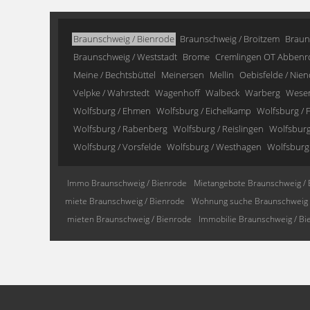
Braunschweig / Bienrode
Braunschweig / Broitzem
Braun
Braunschweig / Weststadt
Brome
Cremlingen OT Abbenr
Meine / Bechtsbüttel
Meinersen
Mellin
Oebisfelde / Nien
Velpke / Wahrstedt
Wagenhoff
Walbeck
Warberg
Wese
Wolfsburg / Ehmen
Wolfsburg / Eichelkamp
Wolfsburg / F
Wolfsburg / Rabenberg
Wolfsburg / Reislingen
Wolfsburg 
Wolfsburg / Vorsfelde
Wolfsburg / Westhagen
Wolfsburg
Immo Braunschweig / Bienrode
Mietangebote Braunschweig / 
miete Braunschweig / Bienrode
Wohnung suche Braunschweig 
mieten Braunschweig / Bienrode
Immobilie Braunschweig / Bi