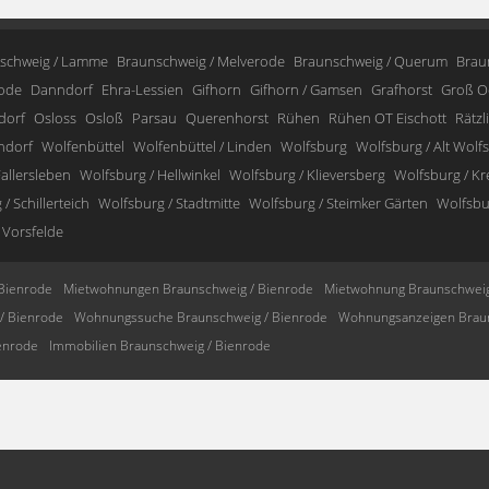
schweig / Lamme
Braunschweig / Melverode
Braunschweig / Querum
Brau
ode
Danndorf
Ehra-Lessien
Gifhorn
Gifhorn / Gamsen
Grafhorst
Groß O
dorf
Osloss
Osloß
Parsau
Querenhorst
Rühen
Rühen OT Eischott
Rätzl
ndorf
Wolfenbüttel
Wolfenbüttel / Linden
Wolfsburg
Wolfsburg / Alt Wolf
allersleben
Wolfsburg / Hellwinkel
Wolfsburg / Klieversberg
Wolfsburg / K
/ Schillerteich
Wolfsburg / Stadtmitte
Wolfsburg / Steimker Gärten
Wolfsbur
 Vorsfelde
Bienrode
Mietwohnungen Braunschweig / Bienrode
Mietwohnung Braunschweig
/ Bienrode
Wohnungssuche Braunschweig / Bienrode
Wohnungsanzeigen Braun
enrode
Immobilien Braunschweig / Bienrode