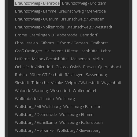
Braunschweig / Bienrode
Braunschweig / Broitzem
Braunschweig / Lamme
Braunschweig / Melverode
Braunschweig / Querum
Braunschweig / Schapen
Braunschweig / Völkenrode
Braunschweig / Weststadt
Brome
Cremlingen OT Abbenrode
Danndorf
Ehra-Lessien
Gifhorn
Gifhorn / Gamsen
Grafhorst
Groß Oesingen
Helmstedt
Hillerse
Isenbüttel
Lehre
Leiferde
Meine / Bechtsbüttel
Meinersen
Mellin
Oebisfelde / Niendorf
Osloss
Osloß
Parsau
Querenhorst
Rühen
Rühen OT Eischott
Rätzlingen
Sassenburg
Siestedt
Tiddische
Velpke
Velpke / Wahrstedt
Wagenhoff
Walbeck
Warberg
Wesendorf
Wolfenbüttel
Wolfenbüttel / Linden
Wolfsburg
Wolfsburg / Alt Wolfsburg
Wolfsburg / Barnstorf
Wolfsburg / Detmerode
Wolfsburg / Ehmen
Wolfsburg / Eichelkamp
Wolfsburg / Fallersleben
Wolfsburg / Hellwinkel
Wolfsburg / Klieversberg