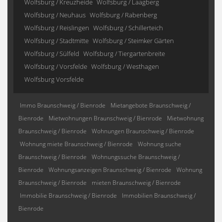
Wolfsburg / Kreuzheide
Wolfsburg / Laagberg
Wolfsburg / Neuhaus
Wolfsburg / Rabenberg
Wolfsburg / Reislingen
Wolfsburg / Schillerteich
Wolfsburg / Stadtmitte
Wolfsburg / Steimker Gärten
Wolfsburg / Sülfeld
Wolfsburg / Tiergartenbreite
Wolfsburg / Vorsfelde
Wolfsburg / Westhagen
Wolfsburg Vorsfelde
Immo Braunschweig / Bienrode
Mietangebote Braunschweig /
Bienrode
Mietwohnungen Braunschweig / Bienrode
Mietwohnung
Braunschweig / Bienrode
Wohnungen Braunschweig / Bienrode
Wohnung miete Braunschweig / Bienrode
Wohnung suche
Braunschweig / Bienrode
Wohnungssuche Braunschweig /
Bienrode
Wohnungsanzeigen Braunschweig / Bienrode
Wohnung
Braunschweig / Bienrode
mieten Braunschweig / Bienrode
Immobilie Braunschweig / Bienrode
Immobilien Braunschweig /
Bienrode