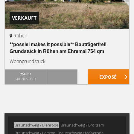
VERKAUFT
Rühen
**possiel makes it possible** Bauträgerfrei!
Grundstück in Rühen am Ehremal 754 qm
Wohngrundstück
754 m²
GRUNDSTÜCK
Braunschweig / Bienrode
Braunschweig / Broitzem
Braunschweig / Lamme
Braunschweig / Melverode