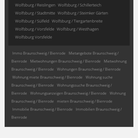
Wolfsburg / Reislingen
Wolfsburg / Schillerteich
Wolfsburg / Stadtmitte
Wolfsburg / Steimker Gärten
Wolfsburg / Sülfeld
Wolfsburg / Tiergartenbreite
Wolfsburg / Vorsfelde
Wolfsburg / Westhagen
Wolfsburg Vorsfelde
Immo Braunschweig / Bienrode
Mietangebote Braunschweig /
Bienrode
Mietwohnungen Braunschweig / Bienrode
Mietwohnung
Braunschweig / Bienrode
Wohnungen Braunschweig / Bienrode
Wohnung miete Braunschweig / Bienrode
Wohnung suche
Braunschweig / Bienrode
Wohnungssuche Braunschweig /
Bienrode
Wohnungsanzeigen Braunschweig / Bienrode
Wohnung
Braunschweig / Bienrode
mieten Braunschweig / Bienrode
Immobilie Braunschweig / Bienrode
Immobilien Braunschweig /
Bienrode