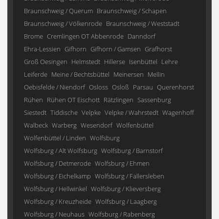
Braunschweig / Querum
Braunschweig / Schapen
Braunschweig / Völkenrode
Braunschweig / Weststadt
Brome
Cremlingen OT Abbenrode
Danndorf
Ehra-Lessien
Gifhorn
Gifhorn / Gamsen
Grafhorst
Groß Oesingen
Helmstedt
Hillerse
Isenbüttel
Lehre
Leiferde
Meine / Bechtsbüttel
Meinersen
Mellin
Oebisfelde / Niendorf
Osloss
Osloß
Parsau
Querenhorst
Rühen
Rühen OT Eischott
Rätzlingen
Sassenburg
Siestedt
Tiddische
Velpke
Velpke / Wahrstedt
Wagenhoff
Walbeck
Warberg
Wesendorf
Wolfenbüttel
Wolfenbüttel / Linden
Wolfsburg
Wolfsburg / Alt Wolfsburg
Wolfsburg / Barnstorf
Wolfsburg / Detmerode
Wolfsburg / Ehmen
Wolfsburg / Eichelkamp
Wolfsburg / Fallersleben
Wolfsburg / Hellwinkel
Wolfsburg / Klieversberg
Wolfsburg / Kreuzheide
Wolfsburg / Laagberg
Wolfsburg / Neuhaus
Wolfsburg / Rabenberg