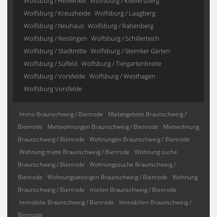
Wolfsburg / Hellwinkel
Wolfsburg / Klieversberg
Wolfsburg / Kreuzheide
Wolfsburg / Laagberg
Wolfsburg / Neuhaus
Wolfsburg / Rabenberg
Wolfsburg / Reislingen
Wolfsburg / Schillerteich
Wolfsburg / Stadtmitte
Wolfsburg / Steimker Gärten
Wolfsburg / Sülfeld
Wolfsburg / Tiergartenbreite
Wolfsburg / Vorsfelde
Wolfsburg / Westhagen
Wolfsburg Vorsfelde
Immo Braunschweig / Bienrode
Mietangebote Braunschweig /
Bienrode
Mietwohnungen Braunschweig / Bienrode
Mietwohnung
Braunschweig / Bienrode
Wohnungen Braunschweig / Bienrode
Wohnung miete Braunschweig / Bienrode
Wohnung suche
Braunschweig / Bienrode
Wohnungssuche Braunschweig /
Bienrode
Wohnungsanzeigen Braunschweig / Bienrode
Wohnung
Braunschweig / Bienrode
mieten Braunschweig / Bienrode
Immobilie Braunschweig / Bienrode
Immobilien Braunschweig /
Bienrode