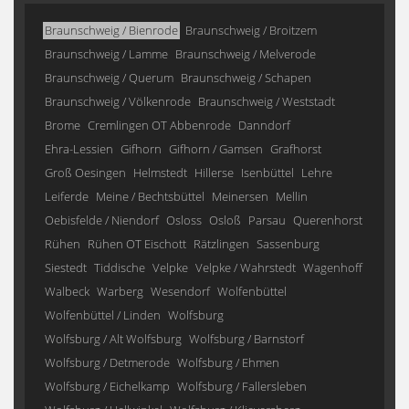
Braunschweig / Bienrode
Braunschweig / Broitzem
Braunschweig / Lamme
Braunschweig / Melverode
Braunschweig / Querum
Braunschweig / Schapen
Braunschweig / Völkenrode
Braunschweig / Weststadt
Brome
Cremlingen OT Abbenrode
Danndorf
Ehra-Lessien
Gifhorn
Gifhorn / Gamsen
Grafhorst
Groß Oesingen
Helmstedt
Hillerse
Isenbüttel
Lehre
Leiferde
Meine / Bechtsbüttel
Meinersen
Mellin
Oebisfelde / Niendorf
Osloss
Osloß
Parsau
Querenhorst
Rühen
Rühen OT Eischott
Rätzlingen
Sassenburg
Siestedt
Tiddische
Velpke
Velpke / Wahrstedt
Wagenhoff
Walbeck
Warberg
Wesendorf
Wolfenbüttel
Wolfenbüttel / Linden
Wolfsburg
Wolfsburg / Alt Wolfsburg
Wolfsburg / Barnstorf
Wolfsburg / Detmerode
Wolfsburg / Ehmen
Wolfsburg / Eichelkamp
Wolfsburg / Fallersleben