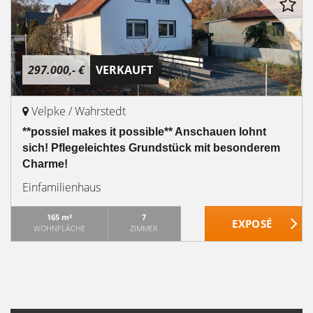
297.000,- €
VERKAUFT
Velpke / Wahrstedt
**possiel makes it possible** Anschauen lohnt
sich! Pflegeleichtes Grundstück mit besonderem
Charme!
Einfamilienhaus
165 m²
7
WOHNFLÄCHE
ZIMMER