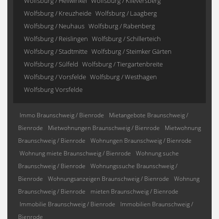
Wolfsburg / Hellwinkel
Wolfsburg / Klieversberg
Wolfsburg / Kreuzheide
Wolfsburg / Laagberg
Wolfsburg / Neuhaus
Wolfsburg / Rabenberg
Wolfsburg / Reislingen
Wolfsburg / Schillerteich
Wolfsburg / Stadtmitte
Wolfsburg / Steimker Gärten
Wolfsburg / Sülfeld
Wolfsburg / Tiergartenbreite
Wolfsburg / Vorsfelde
Wolfsburg / Westhagen
Wolfsburg Vorsfelde
Immo Braunschweig / Bienrode
Mietangebote Braunschweig /
Bienrode
Mietwohnungen Braunschweig / Bienrode
Mietwohnung
Braunschweig / Bienrode
Wohnungen Braunschweig / Bienrode
Wohnung miete Braunschweig / Bienrode
Wohnung suche
Braunschweig / Bienrode
Wohnungssuche Braunschweig /
Bienrode
Wohnungsanzeigen Braunschweig / Bienrode
Wohnung
Braunschweig / Bienrode
mieten Braunschweig / Bienrode
Immobilie Braunschweig / Bienrode
Immobilien Braunschweig /
Bienrode