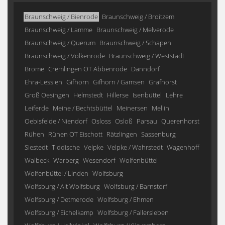
Braunschweig / Bienrode
Braunschweig / Broitzem
Braunschweig / Lamme
Braunschweig / Melverode
Braunschweig / Querum
Braunschweig / Schapen
Braunschweig / Völkenrode
Braunschweig / Weststadt
Brome
Cremlingen OT Abbenrode
Danndorf
Ehra-Lessien
Gifhorn
Gifhorn / Gamsen
Grafhorst
Groß Oesingen
Helmstedt
Hillerse
Isenbüttel
Lehre
Leiferde
Meine / Bechtsbüttel
Meinersen
Mellin
Oebisfelde / Niendorf
Osloss
Osloß
Parsau
Querenhorst
Rühen
Rühen OT Eischott
Rätzlingen
Sassenburg
Siestedt
Tiddische
Velpke
Velpke / Wahrstedt
Wagenhoff
Walbeck
Warberg
Wesendorf
Wolfenbüttel
Wolfenbüttel / Linden
Wolfsburg
Wolfsburg / Alt Wolfsburg
Wolfsburg / Barnstorf
Wolfsburg / Detmerode
Wolfsburg / Ehmen
Wolfsburg / Eichelkamp
Wolfsburg / Fallersleben