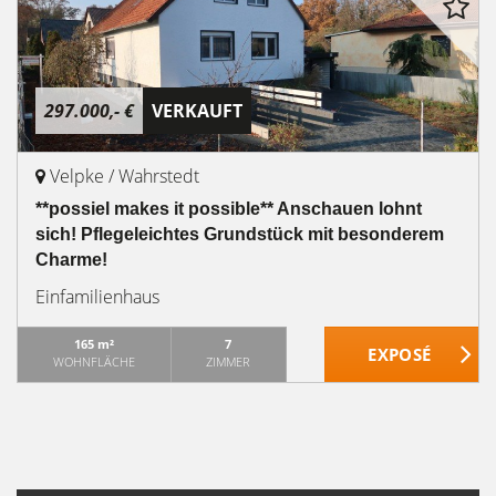
297.000,- €
VERKAUFT
Velpke / Wahrstedt
**possiel makes it possible** Anschauen lohnt
sich! Pflegeleichtes Grundstück mit besonderem
Charme!
Einfamilienhaus
165 m²
7
WOHNFLÄCHE
ZIMMER