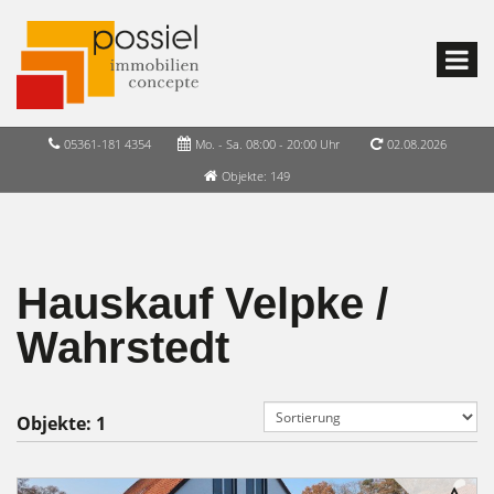
05361-181 4354
Mo. - Sa. 08:00 - 20:00 Uhr
02.08.2026
Objekte: 149
Hauskauf Velpke /
Wahrstedt
Objekte:
1