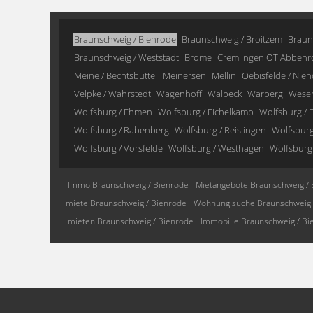
Braunschweig / Bienrode
Braunschweig / Broitzem
Braun
Braunschweig / Weststadt
Brome
Cremlingen OT Abbenr
Meine / Bechtsbüttel
Meinersen
Mellin
Oebisfelde / Nien
Velpke / Wahrstedt
Wagenhoff
Walbeck
Warberg
Wese
Wolfsburg / Ehmen
Wolfsburg / Eichelkamp
Wolfsburg / F
Wolfsburg / Rabenberg
Wolfsburg / Reislingen
Wolfsburg 
Wolfsburg / Vorsfelde
Wolfsburg / Westhagen
Wolfsburg
Immo Braunschweig / Bienrode
Mietangebote Braunschweig / 
miete Braunschweig / Bienrode
Wohnung suche Braunschweig 
mieten Braunschweig / Bienrode
Immobilie Braunschweig / Bi