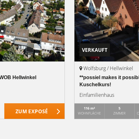
VERKAUFT
Wolfsburg / Hellwinkel
 WOB Hellwinkel
**possiel makes it possib
Kuschelkurs!
Einfamilienhaus
116 m²
5
ZUM EXPOSÉ
WOHNFLÄCHE
ZIMMER
O