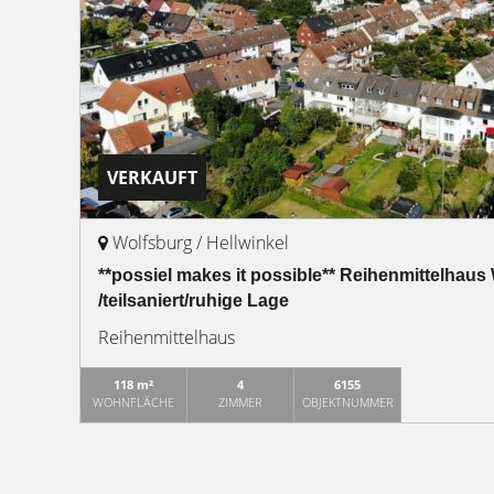
VERKAUFT
Wolfsburg / Hellwinkel
**possiel makes it possible** Reihenmittelhaus
/teilsaniert/ruhige Lage
Reihenmittelhaus
118 m²
4
6155
WOHNFLÄCHE
ZIMMER
OBJEKTNUMMER