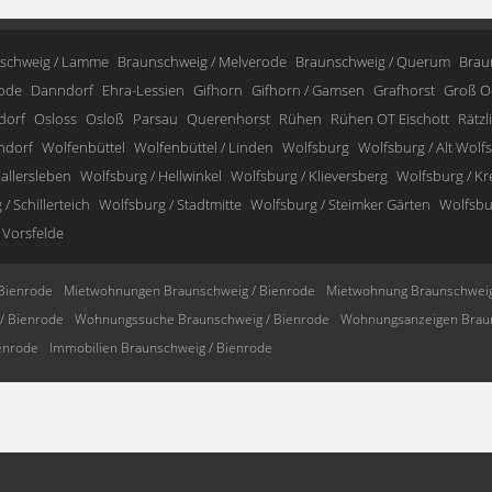
schweig / Lamme
Braunschweig / Melverode
Braunschweig / Querum
Brau
ode
Danndorf
Ehra-Lessien
Gifhorn
Gifhorn / Gamsen
Grafhorst
Groß O
dorf
Osloss
Osloß
Parsau
Querenhorst
Rühen
Rühen OT Eischott
Rätzl
ndorf
Wolfenbüttel
Wolfenbüttel / Linden
Wolfsburg
Wolfsburg / Alt Wolf
allersleben
Wolfsburg / Hellwinkel
Wolfsburg / Klieversberg
Wolfsburg / K
/ Schillerteich
Wolfsburg / Stadtmitte
Wolfsburg / Steimker Gärten
Wolfsbur
 Vorsfelde
Bienrode
Mietwohnungen Braunschweig / Bienrode
Mietwohnung Braunschweig
/ Bienrode
Wohnungssuche Braunschweig / Bienrode
Wohnungsanzeigen Braun
enrode
Immobilien Braunschweig / Bienrode