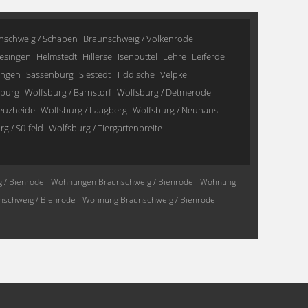
nschweig / Schapen
Braunschweig / Völkenrode
esingen
Helmstedt
Hillerse
Isenbüttel
Lehre
Leiferde
ingen
Sassenburg
Siestedt
Tiddische
Velpke
sburg
Wolfsburg / Barnstorf
Wolfsburg / Detmerode
reuzheide
Wolfsburg / Laagberg
Wolfsburg / Neuhaus
g / Sülfeld
Wolfsburg / Tiergartenbreite
 / Bienrode
Wohnungen Braunschweig / Bienrode
Wohnung
schweig / Bienrode
Wohnung Braunschweig / Bienrode