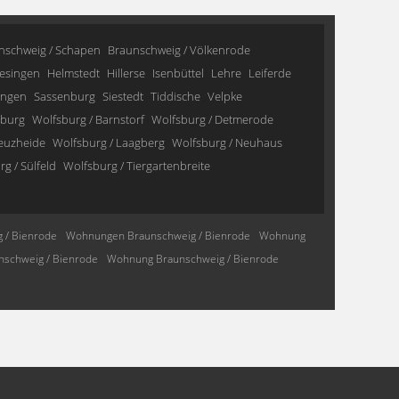
nschweig / Schapen
Braunschweig / Völkenrode
esingen
Helmstedt
Hillerse
Isenbüttel
Lehre
Leiferde
ingen
Sassenburg
Siestedt
Tiddische
Velpke
sburg
Wolfsburg / Barnstorf
Wolfsburg / Detmerode
reuzheide
Wolfsburg / Laagberg
Wolfsburg / Neuhaus
g / Sülfeld
Wolfsburg / Tiergartenbreite
 / Bienrode
Wohnungen Braunschweig / Bienrode
Wohnung
schweig / Bienrode
Wohnung Braunschweig / Bienrode