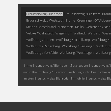
Braunschweig / Bienrode
Braunschweig / Broitzem
Braun
Braunschweig / Weststadt
Brome
Cremlingen OT Abbenr
Meine / Bechtsbüttel
Meinersen
Mellin
Oebisfelde / Nien
Velpke / Wahrstedt
Wagenhoff
Walbeck
Warberg
Wese
Wolfsburg / Ehmen
Wolfsburg / Eichelkamp
Wolfsburg / F
Wolfsburg / Rabenberg
Wolfsburg / Reislingen
Wolfsburg 
Wolfsburg / Vorsfelde
Wolfsburg / Westhagen
Wolfsburg
Immo Braunschweig / Bienrode
Mietangebote Braunschweig / 
miete Braunschweig / Bienrode
Wohnung suche Braunschweig 
mieten Braunschweig / Bienrode
Immobilie Braunschweig / Bi