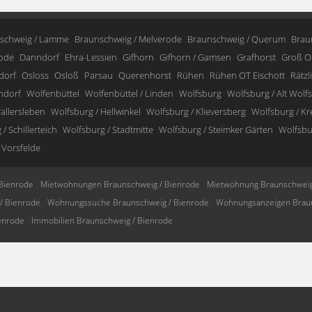
schweig / Lamme
Braunschweig / Melverode
Braunschweig / Querum
Brau
ode
Danndorf
Ehra-Lessien
Gifhorn
Gifhorn / Gamsen
Grafhorst
Groß O
dorf
Osloss
Osloß
Parsau
Querenhorst
Rühen
Rühen OT Eischott
Rätzl
ndorf
Wolfenbüttel
Wolfenbüttel / Linden
Wolfsburg
Wolfsburg / Alt Wolf
allersleben
Wolfsburg / Hellwinkel
Wolfsburg / Klieversberg
Wolfsburg / K
/ Schillerteich
Wolfsburg / Stadtmitte
Wolfsburg / Steimker Gärten
Wolfsbur
 Vorsfelde
Bienrode
Mietwohnungen Braunschweig / Bienrode
Mietwohnung Braunschweig
/ Bienrode
Wohnungssuche Braunschweig / Bienrode
Wohnungsanzeigen Braun
enrode
Immobilien Braunschweig / Bienrode