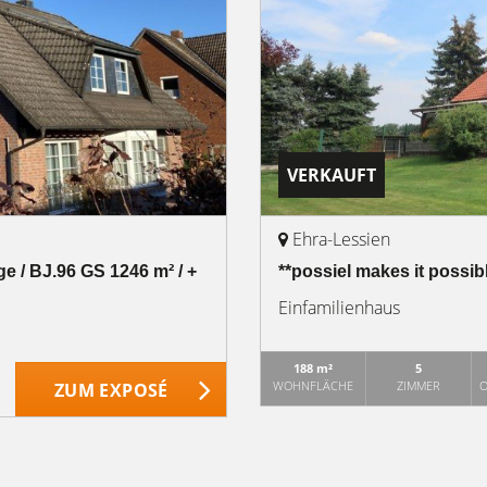
VERKAUFT
Ehra-Lessien
ge / BJ.96 GS 1246 m² / +
**possiel makes it possi
Einfamilienhaus
188 m²
5
WOHNFLÄCHE
ZIMMER
O
ZUM EXPOSÉ