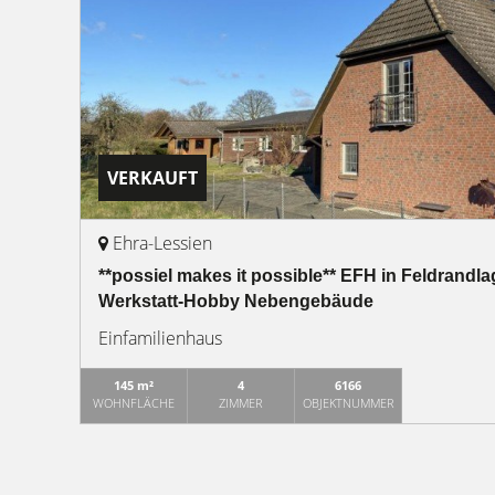
VERKAUFT
Ehra-Lessien
**possiel makes it possible** EFH in Feldrandla
Werkstatt-Hobby Nebengebäude
Einfamilienhaus
145 m²
4
6166
WOHNFLÄCHE
ZIMMER
OBJEKTNUMMER