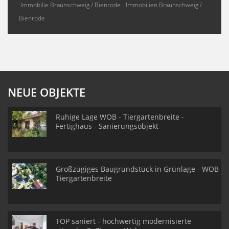
Immobilie Braunschweig / Bienrode
Immobilien Braunschweig /
Bienrode
NEUE OBJEKTE
Ruhige Lage WOB - Tiergartenbreite -
Fertighaus - Sanierungsobjekt
Großzügiges Baugrundstück in Grünlage - WOB
Tiergartenbreite
TOP saniert - hochwertig modernisierte