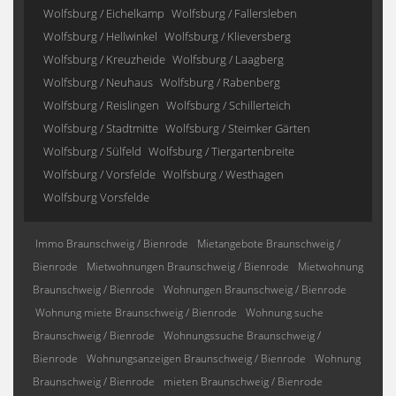
Wolfsburg / Eichelkamp
Wolfsburg / Fallersleben
Wolfsburg / Hellwinkel
Wolfsburg / Klieversberg
Wolfsburg / Kreuzheide
Wolfsburg / Laagberg
Wolfsburg / Neuhaus
Wolfsburg / Rabenberg
Wolfsburg / Reislingen
Wolfsburg / Schillerteich
Wolfsburg / Stadtmitte
Wolfsburg / Steimker Gärten
Wolfsburg / Sülfeld
Wolfsburg / Tiergartenbreite
Wolfsburg / Vorsfelde
Wolfsburg / Westhagen
Wolfsburg Vorsfelde
Immo Braunschweig / Bienrode
Mietangebote Braunschweig /
Bienrode
Mietwohnungen Braunschweig / Bienrode
Mietwohnung
Braunschweig / Bienrode
Wohnungen Braunschweig / Bienrode
Wohnung miete Braunschweig / Bienrode
Wohnung suche
Braunschweig / Bienrode
Wohnungssuche Braunschweig /
Bienrode
Wohnungsanzeigen Braunschweig / Bienrode
Wohnung
Braunschweig / Bienrode
mieten Braunschweig / Bienrode