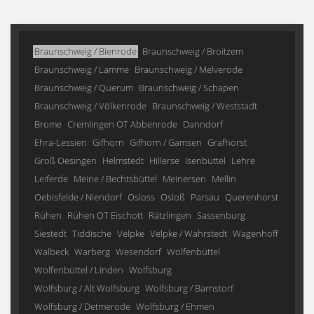
Braunschweig / Bienrode
Braunschweig / Broitzem
Braunschweig / Lamme
Braunschweig / Melverode
Braunschweig / Querum
Braunschweig / Schapen
Braunschweig / Völkenrode
Braunschweig / Weststadt
Brome
Cremlingen OT Abbenrode
Danndorf
Ehra-Lessien
Gifhorn
Gifhorn / Gamsen
Grafhorst
Groß Oesingen
Helmstedt
Hillerse
Isenbüttel
Lehre
Leiferde
Meine / Bechtsbüttel
Meinersen
Mellin
Oebisfelde / Niendorf
Osloss
Osloß
Parsau
Querenhorst
Rühen
Rühen OT Eischott
Rätzlingen
Sassenburg
Siestedt
Tiddische
Velpke
Velpke / Wahrstedt
Wagenhoff
Walbeck
Warberg
Wesendorf
Wolfenbüttel
Wolfenbüttel / Linden
Wolfsburg
Wolfsburg / Alt Wolfsburg
Wolfsburg / Barnstorf
Wolfsburg / Detmerode
Wolfsburg / Ehmen