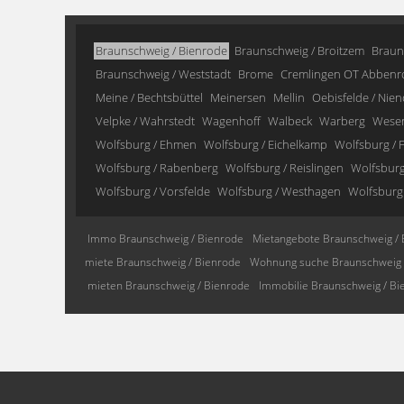
Braunschweig / Bienrode
Braunschweig / Broitzem
Braun
Braunschweig / Weststadt
Brome
Cremlingen OT Abbenr
Meine / Bechtsbüttel
Meinersen
Mellin
Oebisfelde / Nien
Velpke / Wahrstedt
Wagenhoff
Walbeck
Warberg
Wese
Wolfsburg / Ehmen
Wolfsburg / Eichelkamp
Wolfsburg / F
Wolfsburg / Rabenberg
Wolfsburg / Reislingen
Wolfsburg 
Wolfsburg / Vorsfelde
Wolfsburg / Westhagen
Wolfsburg
Immo Braunschweig / Bienrode
Mietangebote Braunschweig / 
miete Braunschweig / Bienrode
Wohnung suche Braunschweig 
mieten Braunschweig / Bienrode
Immobilie Braunschweig / Bi