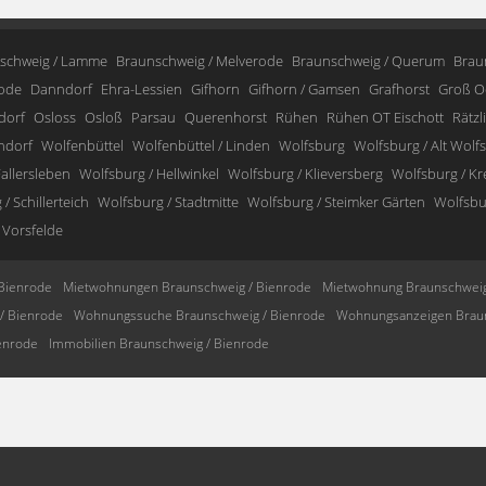
schweig / Lamme
Braunschweig / Melverode
Braunschweig / Querum
Brau
ode
Danndorf
Ehra-Lessien
Gifhorn
Gifhorn / Gamsen
Grafhorst
Groß O
dorf
Osloss
Osloß
Parsau
Querenhorst
Rühen
Rühen OT Eischott
Rätzl
ndorf
Wolfenbüttel
Wolfenbüttel / Linden
Wolfsburg
Wolfsburg / Alt Wolf
allersleben
Wolfsburg / Hellwinkel
Wolfsburg / Klieversberg
Wolfsburg / K
/ Schillerteich
Wolfsburg / Stadtmitte
Wolfsburg / Steimker Gärten
Wolfsbur
 Vorsfelde
Bienrode
Mietwohnungen Braunschweig / Bienrode
Mietwohnung Braunschweig
/ Bienrode
Wohnungssuche Braunschweig / Bienrode
Wohnungsanzeigen Braun
enrode
Immobilien Braunschweig / Bienrode