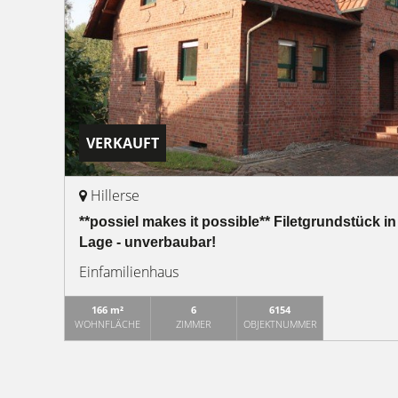
VERKAUFT
Hillerse
**possiel makes it possible** Filetgrundstück in
Lage - unverbaubar!
Einfamilienhaus
166 m²
6
6154
WOHNFLÄCHE
ZIMMER
OBJEKTNUMMER