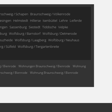
nschweig / Schapen
Braunschweig / Völkenrode
esingen
Helmstedt
Hillerse
Isenbüttel
Lehre
Leiferde
ingen
Sassenburg
Siestedt
Tiddische
Velpke
sburg
Wolfsburg / Barnstorf
Wolfsburg / Detmerode
reuzheide
Wolfsburg / Laagberg
Wolfsburg / Neuhaus
g / Sülfeld
Wolfsburg / Tiergartenbreite
 / Bienrode
Wohnungen Braunschweig / Bienrode
Wohnung
schweig / Bienrode
Wohnung Braunschweig / Bienrode