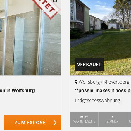
VERKAUFT
Wolfsburg / Klieversberg
en in Wolfsburg
**possiel makes it poss
Erdgeschosswohnung
95 m²
3
WOHNFLÄCHE
ZIMMER
O
ZUM EXPOSÉ