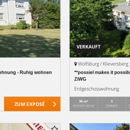
VERKAUFT
Wolfsburg / Klieversberg
 Wohnung - Ruhig wohnen
**possiel makes it possib
ZiWG
Erdgeschosswohnung
96 m²
3
ZUM EXPOSÉ
WOHNFLÄCHE
ZIMMER
O