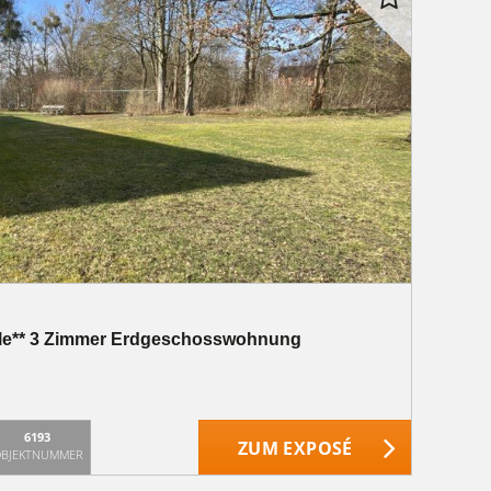
ible** 3 Zimmer Erdgeschosswohnung
6193
ZUM EXPOSÉ
BJEKTNUMMER