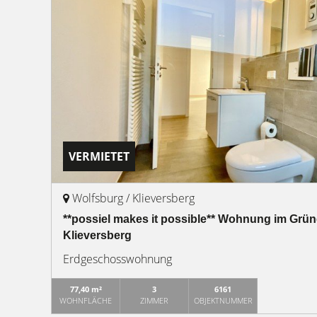
VERMIETET
Wolfsburg / Klieversberg
**possiel makes it possible** Wohnung im Grün
Klieversberg
Erdgeschosswohnung
77,40 m²
3
6161
WOHNFLÄCHE
ZIMMER
OBJEKTNUMMER