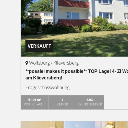
VERKAUFT
Wolfsburg / Klieversberg
**possiel makes it possible** TOP Lage! 4- ZI
am Klieversberg!
Erdgeschosswohnung
91,09 m²
4
6260
WOHNFLÄCHE
ZIMMER
OBJEKTNUMMER