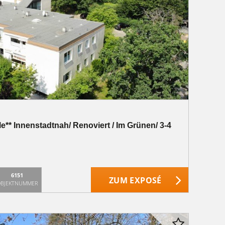
le** Innenstadtnah/ Renoviert / Im Grünen/ 3-4
6151
ZUM EXPOSÉ
BJEKTNUMMER