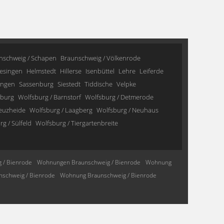
nschweig / Schapen
Braunschweig / Völkenrode
esingen
Helmstedt
Hillerse
Isenbüttel
Lehre
Leiferde
ingen
Sassenburg
Siestedt
Tiddische
Velpke
sburg
Wolfsburg / Barnstorf
Wolfsburg / Detmerode
reuzheide
Wolfsburg / Laagberg
Wolfsburg / Neuhaus
g / Sülfeld
Wolfsburg / Tiergartenbreite
 / Bienrode
Wohnungen Braunschweig / Bienrode
Wohnung
schweig / Bienrode
Wohnung Braunschweig / Bienrode