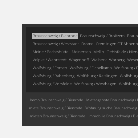
Braunschweig / Bienrode
Braunschweig / Broitzem
Braun
Braunschweig / Weststadt
Brome
Cremlingen OT Abbenr
Meine / Bechtsbüttel
Meinersen
Mellin
Oebisfelde / Nien
Velpke / Wahrstedt
Wagenhoff
Walbeck
Warberg
Wese
Wolfsburg / Ehmen
Wolfsburg / Eichelkamp
Wolfsburg / F
Wolfsburg / Rabenberg
Wolfsburg / Reislingen
Wolfsburg 
Wolfsburg / Vorsfelde
Wolfsburg / Westhagen
Wolfsburg
Immo Braunschweig / Bienrode
Mietangebote Braunschweig / 
miete Braunschweig / Bienrode
Wohnung suche Braunschweig 
mieten Braunschweig / Bienrode
Immobilie Braunschweig / Bi