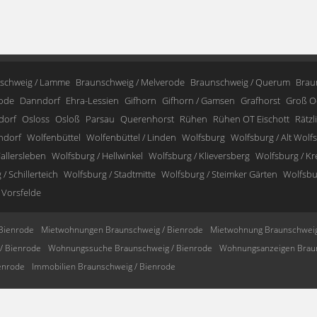
schweig / Lamme
Braunschweig / Melverode
Braunschweig / Querum
Brau
ode
Danndorf
Ehra-Lessien
Gifhorn
Gifhorn / Gamsen
Grafhorst
Groß O
dorf
Osloss
Osloß
Parsau
Querenhorst
Rühen
Rühen OT Eischott
Rätzl
ndorf
Wolfenbüttel
Wolfenbüttel / Linden
Wolfsburg
Wolfsburg / Alt Wolf
allersleben
Wolfsburg / Hellwinkel
Wolfsburg / Klieversberg
Wolfsburg / K
/ Schillerteich
Wolfsburg / Stadtmitte
Wolfsburg / Steimker Gärten
Wolfsbur
 Vorsfelde
Bienrode
Mietwohnungen Braunschweig / Bienrode
Mietwohnung Braunschweig
/ Bienrode
Wohnungssuche Braunschweig / Bienrode
Wohnungsanzeigen Braun
enrode
Immobilien Braunschweig / Bienrode