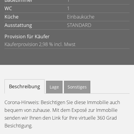
Badezimmer
1
WC
1
Küche
Einbauküche
Ausstattung
STANDARD
Provision für Käufer
Käuferprovision 2,98 % incl. Mwst
Beschreibung
Lage
Sonstiges
Corona-Hinweis: Besichtigen Sie diese Immobilie auch
bequem von zuhause. Mit dem Exposé zur Immobilie
senden wir Ihnen den Link für Ihre virtuelle 360 Grad
Besichtigung.