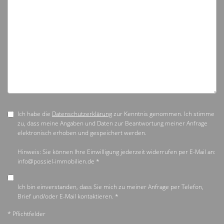
Ich habe die
Datenschutzerklärung
zur Kenntnis genommen. Ich stimme
zu, dass meine Angaben und Daten zur Beantwortung meiner Anfrage
elektronisch erhoben und gespeichert werden.
Hinweis: Sie können Ihre Einwilligung jederzeit widerrufen per E-Mail an:
info@possiel-immobilien.de *
Ich bin einverstanden, dass Sie mich zu meiner Anfrage per Telefon,
Brief und/oder E-Mail kontaktieren. *
* Pflichtfelder